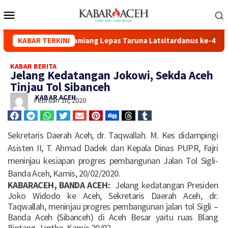
gi Bupati Aceh Tamiang Lepas Taruna Latsitardanus ke-46 Tahun
KABAR TERKINI
KABAR BERITA
Jelang Kedatangan Jokowi, Sekda Aceh
Tinjau Tol Sibanceh
KABAR ACEH
Februari 20, 2020
Sekretaris Daerah Aceh, dr. Taqwallah. M. Kes didampingi
Asisten II, T. Ahmad Dadek dan Kepala Dinas PUPR, Fajri
meninjau kesiapan progres pembangunan Jalan Tol Sigli-
Banda Aceh, Kamis, 20/02/2020.
KABARACEH, BANDA ACEH:
Jelang kedatangan Presiden
Joko Widodo ke Aceh, Sekretaris Daerah Aceh, dr.
Taqwallah, meninjau progres pembangunan jalan tol Sigli –
Banda Aceh (Sibanceh) di Aceh Besar yaitu ruas Blang
Bintang-Jantho, Kamis 20/02.