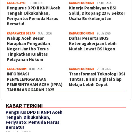
KABAR GAYO
18 Juli 2026
KABAR EKONOMI
17 Juli 2026
‎Pengurus DPD II KNPI Aceh
Kinerja Pembiayaan BSI
Tengah Dikukuhkan,
Solid, Ditopang 23% Sektor
Feriyanto: Pemuda Harus
Usaha Berkelanjutan
Bersatu!
KABAR ACEH BESAR
9 Juli 2026
KABAR EKONOMI
9 Juli 2026
Wabup Aceh Besar
Daftar Peserta BPJS
Harapkan Pengadilan
Ketenagakerjaan Lebih
Negeri Jantho Terus
Mudah Lewat BSI Agen
Tingkatkan Kualitas
Pelayanan Hukum
KABAR UMUM
8 Juli 2026
KABAR EKONOMI
2 Juli 2026
INFORMASI
Transformasi Teknologi BSI
PENYELENGGARAAN
Tuntas, Bisnis Digital Siap
PEMERINTAHAN ACEH (IPPA)
Melaju Lebih Cepat
TAHUN ANGGARAN 2025
KABAR TERKINI
‎Pengurus DPD II KNPI Aceh
Tengah Dikukuhkan,
Feriyanto: Pemuda Harus
Bersatu!