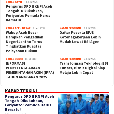
KABAR GAYO
18 Juli 2026
‎Pengurus DPD II KNPI Aceh
Tengah Dikukuhkan,
Feriyanto: Pemuda Harus
Bersatu!
KABAR ACEH BESAR
9 Juli 2026
KABAR EKONOMI
9 Juli 2026
Wabup Aceh Besar
Daftar Peserta BPJS
Harapkan Pengadilan
Ketenagakerjaan Lebih
Negeri Jantho Terus
Mudah Lewat BSI Agen
Tingkatkan Kualitas
Pelayanan Hukum
KABAR UMUM
8 Juli 2026
KABAR EKONOMI
2 Juli 2026
INFORMASI
Transformasi Teknologi BSI
PENYELENGGARAAN
Tuntas, Bisnis Digital Siap
PEMERINTAHAN ACEH (IPPA)
Melaju Lebih Cepat
TAHUN ANGGARAN 2025
KABAR TERKINI
‎Pengurus DPD II KNPI Aceh
Tengah Dikukuhkan,
Feriyanto: Pemuda Harus
Bersatu!
18 Juli 2026