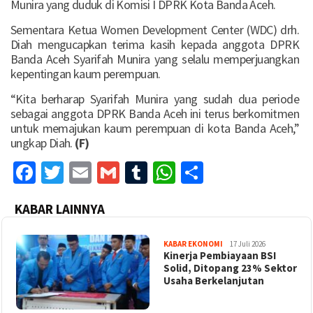
Munira yang duduk di Komisi I DPRK Kota Banda Aceh.
Sementara Ketua Women Development Center (WDC) drh.
Diah mengucapkan terima kasih kepada anggota DPRK
Banda Aceh Syarifah Munira yang selalu memperjuangkan
kepentingan kaum perempuan.
“Kita berharap Syarifah Munira yang sudah dua periode
sebagai anggota DPRK Banda Aceh ini terus berkomitmen
untuk memajukan kaum perempuan di kota Banda Aceh,”
ungkap Diah.
(F)
Facebook
Twitter
Email
Gmail
Tumblr
WhatsApp
Share
KABAR LAINNYA
KABAR EKONOMI
17 Juli 2026
Kinerja Pembiayaan BSI
Solid, Ditopang 23% Sektor
Usaha Berkelanjutan