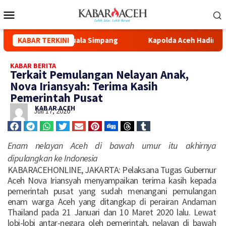
i Masjid Syuhada Kuala Simpang
KABAR TERKINI
Kapolda Aceh Hadiri Pele
KABAR BERITA
Terkait Pemulangan Nelayan Anak,
Nova Iriansyah: Terima Kasih
Pemerintah Pusat
KABAR ACEH
Juli 17, 2020
Enam nelayan Aceh di bawah umur itu akhirnya
dipulangkan ke Indonesia
KABARACEHONLINE, JAKARTA: Pelaksana Tugas Gubernur
Aceh Nova Iriansyah menyampaikan terima kasih kepada
pemerintah pusat yang sudah menangani pemulangan
enam warga Aceh yang ditangkap di perairan Andaman
Thailand pada 21 Januari dan 10 Maret 2020 lalu. Lewat
lobi-lobi antar-negara oleh pemerintah, nelayan di bawah