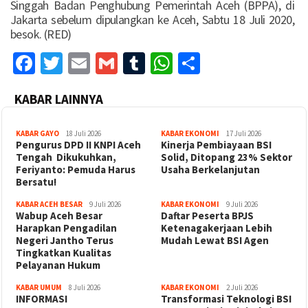
Singgah Badan Penghubung Pemerintah Aceh (BPPA), di
Jakarta sebelum dipulangkan ke Aceh, Sabtu 18 Juli 2020,
besok. (RED)
Facebook
Twitter
Email
Gmail
Tumblr
WhatsApp
Share
KABAR LAINNYA
KABAR GAYO
18 Juli 2026
KABAR EKONOMI
17 Juli 2026
‎Pengurus DPD II KNPI Aceh
Kinerja Pembiayaan BSI
Tengah Dikukuhkan,
Solid, Ditopang 23% Sektor
Feriyanto: Pemuda Harus
Usaha Berkelanjutan
Bersatu!
KABAR ACEH BESAR
9 Juli 2026
KABAR EKONOMI
9 Juli 2026
Wabup Aceh Besar
Daftar Peserta BPJS
Harapkan Pengadilan
Ketenagakerjaan Lebih
Negeri Jantho Terus
Mudah Lewat BSI Agen
Tingkatkan Kualitas
Pelayanan Hukum
KABAR UMUM
8 Juli 2026
KABAR EKONOMI
2 Juli 2026
INFORMASI
Transformasi Teknologi BSI