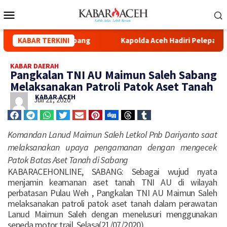
Syuhada Kuala Simpang
KABAR TERKINI
Kapolda Aceh Hadiri Pelepasan Dis
KABAR DAERAH
Pangkalan TNI AU Maimun Saleh Sabang
Melaksanakan Patroli Patok Aset Tanah
KABAR ACEH
Juli 21, 2020
Komandan Lanud Maimun Saleh Letkol Pnb Dariyanto saat
melaksanakan upaya pengamanan dengan mengecek
Patok Batas Aset Tanah di Sabang
KABARACEHONLINE, SABANG: Sebagai wujud nyata
menjamin keamanan aset tanah TNI AU di wilayah
perbatasan Pulau Weh , Pangkalan TNI AU Maimun Saleh
melaksanakan patroli patok aset tanah dalam perawatan
Lanud Maimun Saleh dengan menelusuri menggunakan
sepeda motor trail, Selasa(21/07/2020).