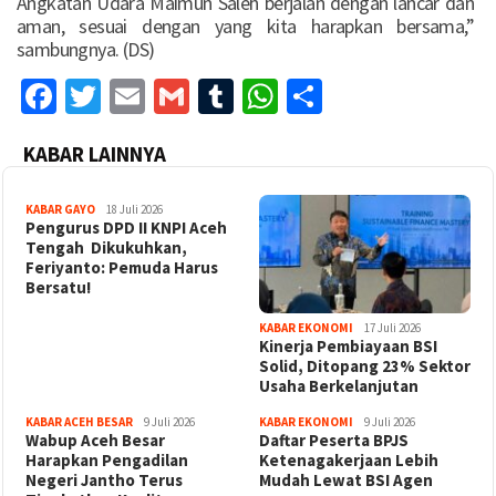
Angkatan Udara Maimun Saleh berjalan dengan lancar dan
aman, sesuai dengan yang kita harapkan bersama,”
sambungnya. (DS)
Facebook
Twitter
Email
Gmail
Tumblr
WhatsApp
Share
KABAR LAINNYA
KABAR GAYO
18 Juli 2026
‎Pengurus DPD II KNPI Aceh
Tengah Dikukuhkan,
Feriyanto: Pemuda Harus
Bersatu!
KABAR EKONOMI
17 Juli 2026
Kinerja Pembiayaan BSI
Solid, Ditopang 23% Sektor
Usaha Berkelanjutan
KABAR ACEH BESAR
9 Juli 2026
KABAR EKONOMI
9 Juli 2026
Wabup Aceh Besar
Daftar Peserta BPJS
Harapkan Pengadilan
Ketenagakerjaan Lebih
Negeri Jantho Terus
Mudah Lewat BSI Agen