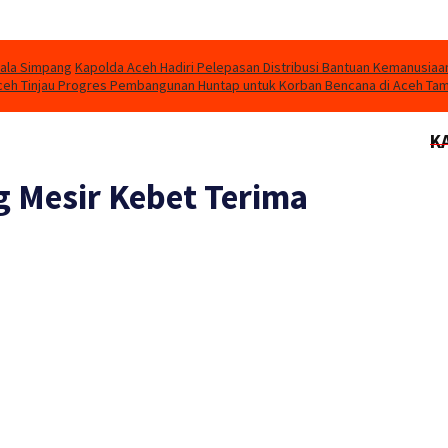
uala Simpang
Kapolda Aceh Hadiri Pelepasan Distribusi Bantuan Kemanusiaa
eh Tinjau Progres Pembangunan Huntap untuk Korban Bencana di Aceh Ta
K
 Mesir Kebet Terima