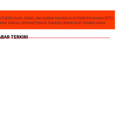
n Polri ke Aceh, Sumut, dan Sumbar
Kapolda Aceh Hadiri Peresmian SPPG
miang
Danpas 1 Brimob Pelopor Dampingi Bupati Aceh Tamiang Lepas
ABAR TERKINI