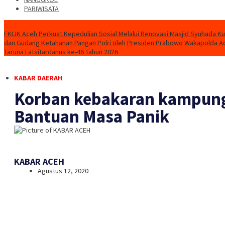
PARIWISATA
KABAR TERKINI
FKIJK Aceh Perkuat Kepedulian Sosial Melalui Renovasi Masjid Syuhada K
dan Gudang Ketahanan Pangan Polri oleh Presiden Prabowo
Wakapolda Ac
Taruna Latsitardanus ke-46 Tahun 2026
KABAR DAERAH
Korban kebakaran kampung
Bantuan Masa Panik
KABAR ACEH
Agustus 12, 2020