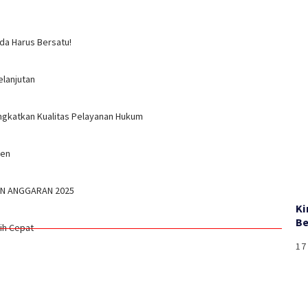
da Harus Bersatu!
elanjutan
ngkatkan Kualitas Pelayanan Hukum
gen
UN ANGGARAN 2025
Ki
Be
bih Cepat
17