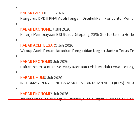
KABAR GAYO
18 Juli 2026
‎Pengurus DPD II KNPI Aceh Tengah Dikukuhkan, Feriyanto: Pemu
KABAR EKONOMI
17 Juli 2026
Kinerja Pembiayaan BSI Solid, Ditopang 23% Sektor Usaha Berk
KABAR ACEH BESAR
9 Juli 2026
Wabup Aceh Besar Harapkan Pengadilan Negeri Jantho Terus Ti
KABAR EKONOMI
9 Juli 2026
Daftar Peserta BPJS Ketenagakerjaan Lebih Mudah Lewat BSI A
KABAR UMUM
8 Juli 2026
INFORMASI PENYELENGGARAAN PEMERINTAHAN ACEH (IPPA) TAH
KABAR EKONOMI
2 Juli 2026
Transformasi Teknologi BSI Tuntas, Bisnis Digital Siap Melaju Le