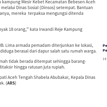
 kampung Mesir Kebet Kecamatan Bebesen Aceh
melalui Dinas Sosial (Dinsos) setempat. Bantuan
taranya, mereka terpaksa mengungsi ditenda
banyak 18 orang,” kata Irwandi Reje Kampung
WIB. Lima armada pemadam diterjunkan ke lokasi,
‎P
Pe
iduga berasal dari dapur salah satu rumah warga.
18
rumah tidak berada ditempat sehingga barang-
taksir hingga ratusan juta rupiah.
pati Aceh Tengah Shabela Abubakar, Kepala Dinas
k. (
ARS
)