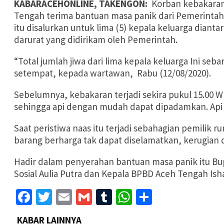
KABARACEHONLINE, TAKENGON:
Korban kebakaran
Tengah terima bantuan masa panik dari Pemerintah 
itu disalurkan untuk lima (5) kepala keluarga dian
darurat yang didirikam oleh Pemerintah.
“Total jumlah jiwa dari lima kepala keluarga Ini se
setempat, kepada wartawan, Rabu (12/08/2020).
Sebelumnya, kebakaran terjadi sekira pukul 15.00 
sehingga api dengan mudah dapat dipadamkan. Api d
Saat peristiwa naas itu terjadi sebahagian pemilik 
barang berharga tak dapat diselamatkan, kerugian di
Hadir dalam penyerahan bantuan masa panik itu Bu
Sosial Aulia Putra dan Kepala BPBD Aceh Tengah Isha
Facebook
Twitter
Email
Gmail
Tumblr
WhatsApp
Share
KABAR LAINNYA