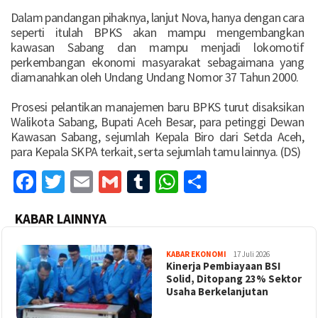
Dalam pandangan pihaknya, lanjut Nova, hanya dengan cara
seperti itulah BPKS akan mampu mengembangkan
kawasan Sabang dan mampu menjadi lokomotif
perkembangan ekonomi masyarakat sebagaimana yang
diamanahkan oleh Undang Undang Nomor 37 Tahun 2000.
Prosesi pelantikan manajemen baru BPKS turut disaksikan
Walikota Sabang, Bupati Aceh Besar, para petinggi Dewan
Kawasan Sabang, sejumlah Kepala Biro dari Setda Aceh,
para Kepala SKPA terkait, serta sejumlah tamu lainnya. (DS)
Facebook
Twitter
Email
Gmail
Tumblr
WhatsApp
Share
KABAR LAINNYA
KABAR EKONOMI
17 Juli 2026
Kinerja Pembiayaan BSI
Solid, Ditopang 23% Sektor
Usaha Berkelanjutan