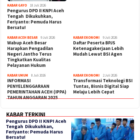
KABAR GAYO
18 Juli 2026
‎Pengurus DPD II KNPI Aceh
Tengah Dikukuhkan,
Feriyanto: Pemuda Harus
Bersatu!
KABAR ACEH BESAR
9 Juli 2026
KABAR EKONOMI
9 Juli 2026
Wabup Aceh Besar
Daftar Peserta BPJS
Harapkan Pengadilan
Ketenagakerjaan Lebih
Negeri Jantho Terus
Mudah Lewat BSI Agen
Tingkatkan Kualitas
Pelayanan Hukum
KABAR UMUM
8 Juli 2026
KABAR EKONOMI
2 Juli 2026
INFORMASI
Transformasi Teknologi BSI
PENYELENGGARAAN
Tuntas, Bisnis Digital Siap
PEMERINTAHAN ACEH (IPPA)
Melaju Lebih Cepat
TAHUN ANGGARAN 2025
KABAR TERKINI
‎Pengurus DPD II KNPI Aceh
Tengah Dikukuhkan,
Feriyanto: Pemuda Harus
Bersatu!