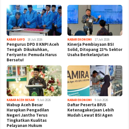
KABAR GAYO
18 Juli 2026
KABAR EKONOMI
17 Juli 2026
‎Pengurus DPD II KNPI Aceh
Kinerja Pembiayaan BSI
Tengah Dikukuhkan,
Solid, Ditopang 23% Sektor
Feriyanto: Pemuda Harus
Usaha Berkelanjutan
Bersatu!
KABAR ACEH BESAR
9 Juli 2026
KABAR EKONOMI
9 Juli 2026
Wabup Aceh Besar
Daftar Peserta BPJS
Harapkan Pengadilan
Ketenagakerjaan Lebih
Negeri Jantho Terus
Mudah Lewat BSI Agen
Tingkatkan Kualitas
Pelayanan Hukum