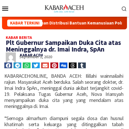
manusiaan Polri ke Aceh, Sumut, dan Sumbar
KABAR TERKINI
Kapolda Aceh
KABAR BERITA
Plt Gubernur Sampaikan Duka Cita atas
Meninggalnya dr. Imai Indra, SpAn
KABAR ACEH
September 2, 2020
KABARACEHONLINE, BANDA ACEH: Ilillahi wainnailaihi
rajiun. Masyarakat Aceh berduka. Salah seorang dokter, dr.
Imai Indra SpAn., meninggal dunia akibat terjangkit covid-
19. Pelaksana Tugas Gubernur Aceh, Nova Iriansyah
menyampaikan duka cita yang yang mendalam atas
meninggalnya di. Imai.
“Semoga almarhum diampuni segala dosa dan husnul
khatimah serta keluarga yang ditinggalkan tabah