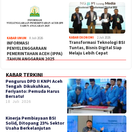
KABAR EKONOMI
2 Juli 2026
KABAR UMUM
8 Juli 2026
Transformasi Teknologi BSI
INFORMASI
Tuntas, Bisnis Digital Siap
PENYELENGGARAAN
Melaju Lebih Cepat
PEMERINTAHAN ACEH (IPPA)
TAHUN ANGGARAN 2025
KABAR TERKINI
‎Pengurus DPD II KNPI Aceh
Tengah Dikukuhkan,
Feriyanto: Pemuda Harus
Bersatu!
18 Juli 2026
Kinerja Pembiayaan BSI
Solid, Ditopang 23% Sektor
Usaha Berkelanjutan