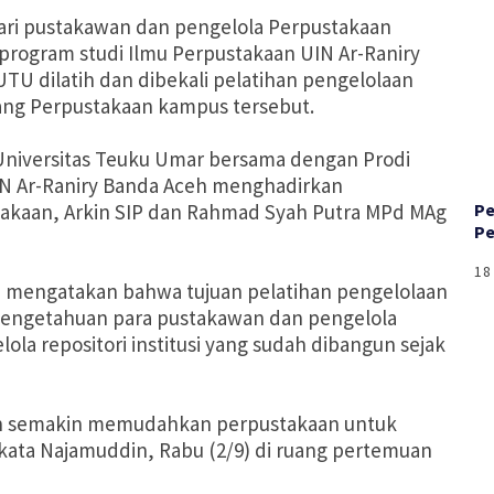
i pustakawan dan pengelola Perpustakaan
program studi Ilmu Perpustakaan UIN Ar-Raniry
U dilatih dan dibekali pelatihan pengelolaan
ruang Perpustakaan kampus tersebut.
Universitas Teuku Umar bersama dengan Prodi
IN Ar-Raniry Banda Aceh menghadirkan
stakaan, Arkin SIP dan Rahmad Syah Putra MPd MAg
‎P
Pe
18
 mengatakan bahwa tujuan pelatihan pengelolaan
 pengetahuan para pustakawan dan pengelola
la repositori institusi yang sudah dibangun sejak
kan semakin memudahkan perpustakaan untuk
ata Najamuddin, Rabu (2/9) di ruang pertemuan