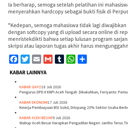
Ia berharap, semoga setelah pelatihan ini mahasisw
menyerahkan hardcopy sebagai bukti fisik di Perpu
“Kedepan, semoga mahasiswa tidak lagi diwajibka
dengan softcopy yang di upload secara online di rep
menristekdikti bahwa setiap lulusan program sarja
skripsi atau laporan tugas akhir harus mengunggahny
Facebook
Twitter
Email
Gmail
Tumblr
WhatsApp
Share
KABAR LAINNYA
KABAR GAYO
18 Juli 2026
‎Pengurus DPD II KNPI Aceh Tengah Dikukuhkan, Feriyanto: Pemu
KABAR EKONOMI
17 Juli 2026
Kinerja Pembiayaan BSI Solid, Ditopang 23% Sektor Usaha Berk
KABAR ACEH BESAR
9 Juli 2026
Wabup Aceh Besar Harapkan Pengadilan Negeri Jantho Terus Ti