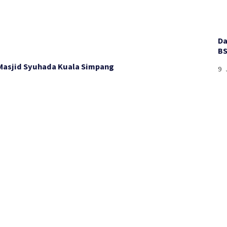
Da
BS
 Masjid Syuhada Kuala Simpang
9 