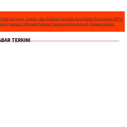
n Polri ke Aceh, Sumut, dan Sumbar
Kapolda Aceh Hadiri Peresmian SPPG
miang
Danpas 1 Brimob Pelopor Dampingi Bupati Aceh Tamiang Lepas
ABAR TERKINI