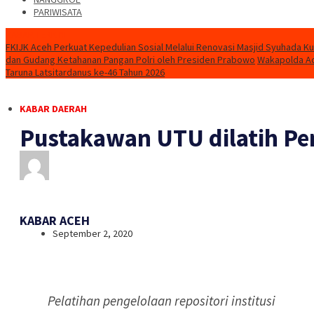
PARIWISATA
KABAR TERKINI
FKIJK Aceh Perkuat Kepedulian Sosial Melalui Renovasi Masjid Syuhada K
dan Gudang Ketahanan Pangan Polri oleh Presiden Prabowo
Wakapolda Ac
Taruna Latsitardanus ke-46 Tahun 2026
KABAR DAERAH
Pustakawan UTU dilatih Pe
KABAR ACEH
September 2, 2020
Pelatihan pengelolaan repositori institusi