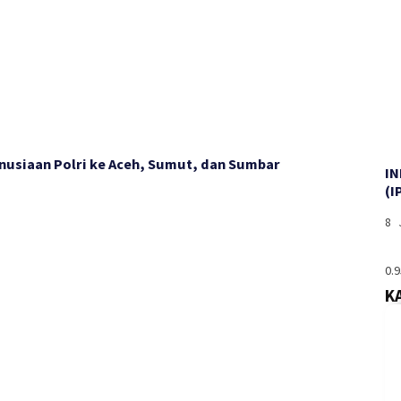
nusiaan Polri ke Aceh, Sumut, dan Sumbar
I
(I
8 
K