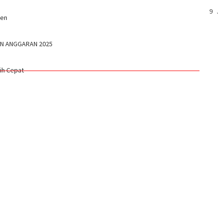
9 
gen
UN ANGGARAN 2025
bih Cepat