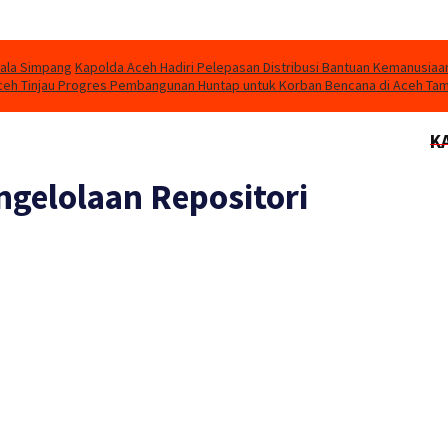
uala Simpang
Kapolda Aceh Hadiri Pelepasan Distribusi Bantuan Kemanusiaa
eh Tinjau Progres Pembangunan Huntap untuk Korban Bencana di Aceh Ta
K
ngelolaan Repositori