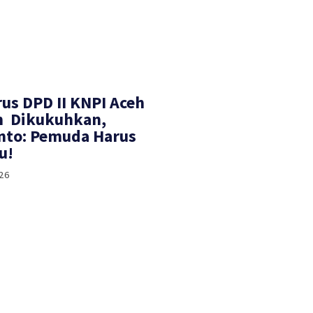
rus DPD II KNPI Aceh
h Dikukuhkan,
nto: Pemuda Harus
u!
26