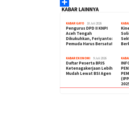
WhatsApp
KABAR LAINNYA
Share
KABAR GAYO
18 Juli 2026
KABA
‎Pengurus DPD II KNPI
Kin
Aceh Tengah
Sol
Dikukuhkan, Feriyanto:
Sek
Pemuda Harus Bersatu!
Ber
KABAR EKONOMI
9 Juli 2026
KABA
Daftar Peserta BPJS
INF
Ketenagakerjaan Lebih
PEN
Mudah Lewat BSI Agen
PEM
(IP
202