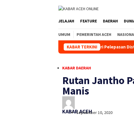
JELAJAH
FEATURE
DAERAH
DUNI
UMUM
PEMERINTAH ACEH
NASIONA
impang
Kapolda Aceh Hadiri Pelepasan Distribusi Bantuan
KABAR TERKINI
KABAR DAERAH
Rutan Jantho P
Manis
KABAR ACEH
September 10, 2020