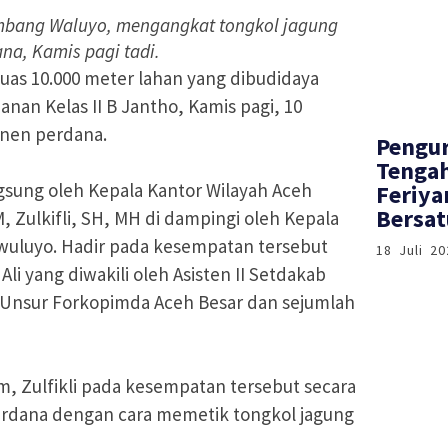
ambang Waluyo, mengangkat tongkol jagung
ana, Kamis pagi tadi.
as 10.000 meter lahan yang dibudidaya
nan Kelas II B Jantho, Kamis pagi, 10
anen perdana.
‎Pengu
Tenga
gsung oleh Kepala Kantor Wilayah Aceh
Feriya
Bersat
Zulkifli, SH, MH di dampingi oleh Kepala
wuluyo. Hadir pada kesempatan tersebut
18 Juli 20
Ali yang diwakili oleh Asisten II Setdakab
i, Unsur Forkopimda Aceh Besar dan sejumlah
 Zulfikli pada kesempatan tersebut secara
rdana dengan cara memetik tongkol jagung