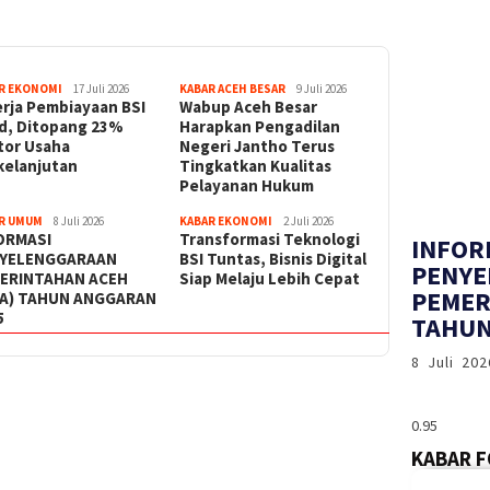
R EKONOMI
17 Juli 2026
KABAR ACEH BESAR
9 Juli 2026
erja Pembiayaan BSI
Wabup Aceh Besar
id, Ditopang 23%
Harapkan Pengadilan
tor Usaha
Negeri Jantho Terus
kelanjutan
Tingkatkan Kualitas
Pelayanan Hukum
R UMUM
8 Juli 2026
KABAR EKONOMI
2 Juli 2026
ORMASI
Transformasi Teknologi
INFOR
YELENGGARAAN
BSI Tuntas, Bisnis Digital
PENYE
ERINTAHAN ACEH
Siap Melaju Lebih Cepat
PEMER
PA) TAHUN ANGGARAN
5
TAHUN
8 Juli 202
KABAR 