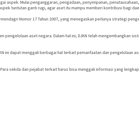
i aspek. Mulai penganggaran, pengadaan, penyimpanan, penatausahaan, 
ek tuntutan ganti rugi, agar aset itu mampu memberi kontribusi bagi da
Permendagri Nomor 17 Tahun 2007, yang menegaskan perlunya strategi penge
alam pengelolaan aset negara. Dalam hal ini, DJKN telah mengembangkan si
N ini dapat menggali berbagai hal terkait pemanfaatan dan pengelolaan ase
ara sekda dan pejabat terkait harus bisa menggali informasi yang lengkap t