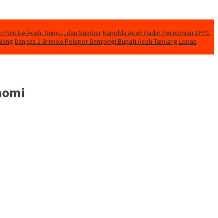
n Polri ke Aceh, Sumut, dan Sumbar
Kapolda Aceh Hadiri Peresmian SPPG
miang
Danpas 1 Brimob Pelopor Dampingi Bupati Aceh Tamiang Lepas
onomi