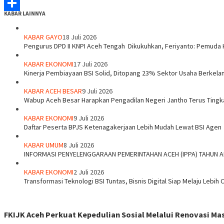
WhatsApp
KABAR LAINNYA
Share
KABAR GAYO
18 Juli 2026
‎Pengurus DPD II KNPI Aceh Tengah Dikukuhkan, Feriyanto: Pemuda 
KABAR EKONOMI
17 Juli 2026
Kinerja Pembiayaan BSI Solid, Ditopang 23% Sektor Usaha Berkelan
KABAR ACEH BESAR
9 Juli 2026
Wabup Aceh Besar Harapkan Pengadilan Negeri Jantho Terus Tingk
KABAR EKONOMI
9 Juli 2026
Daftar Peserta BPJS Ketenagakerjaan Lebih Mudah Lewat BSI Agen
KABAR UMUM
8 Juli 2026
INFORMASI PENYELENGGARAAN PEMERINTAHAN ACEH (IPPA) TAHUN 
KABAR EKONOMI
2 Juli 2026
Transformasi Teknologi BSI Tuntas, Bisnis Digital Siap Melaju Lebih 
FKIJK Aceh Perkuat Kepedulian Sosial Melalui Renovasi M