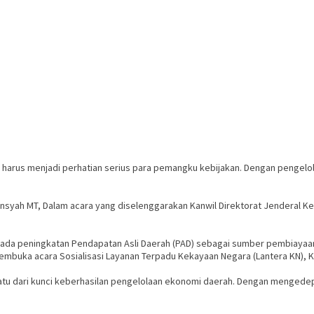
harus menjadi perhatian serius para pemangku kebijakan. Dengan pengel
nsyah MT, Dalam acara yang diselenggarakan Kanwil Direktorat Jenderal Kek
da peningkatan Pendapatan Asli Daerah (PAD) sebagai sumber pembiayaan 
membuka acara Sosialisasi Layanan Terpadu Kekayaan Negara (Lantera KN), K
atu dari kunci keberhasilan pengelolaan ekonomi daerah. Dengan menged