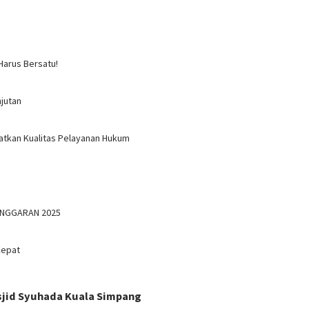
Harus Bersatu!
jutan
atkan Kualitas Pelayanan Hukum
ANGGARAN 2025
Cepat
asjid Syuhada Kuala Simpang