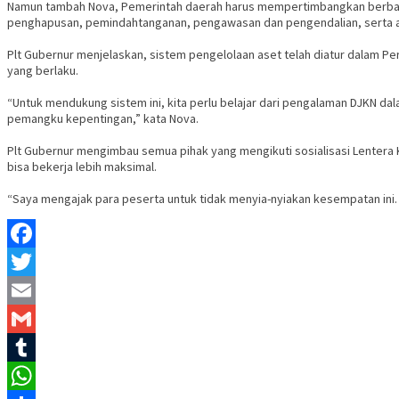
Namun tambah Nova, Pemerintah daerah harus mempertimbangkan berbaga
penghapusan, pemindahtanganan, pengawasan dan pengendalian, serta asp
Plt Gubernur menjelaskan, sistem pengelolaan aset telah diatur dalam 
yang berlaku.
“Untuk mendukung sistem ini, kita perlu belajar dari pengalaman DJKN d
pemangku kepentingan,” kata Nova.
Plt Gubernur mengimbau semua pihak yang mengikuti sosialisasi Lentera K
bisa bekerja lebih maksimal.
“Saya mengajak para peserta untuk tidak menyia-nyiakan kesempatan ini. P
Facebook
Twitter
Email
Gmail
Tumblr