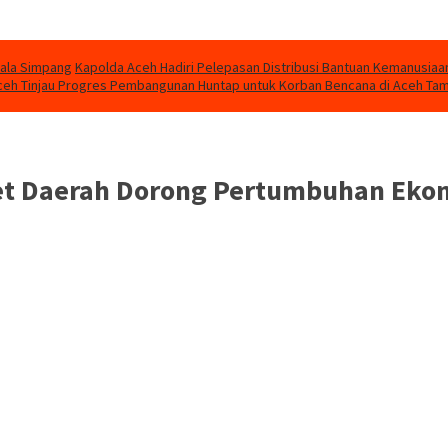
uala Simpang
Kapolda Aceh Hadiri Pelepasan Distribusi Bantuan Kemanusiaa
eh Tinjau Progres Pembangunan Huntap untuk Korban Bencana di Aceh Ta
set Daerah Dorong Pertumbuhan Ek