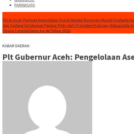
PARIWISATA
KABAR TERKINI
FKIJK Aceh Perkuat Kepedulian Sosial Melalui Renovasi Masjid Syuhada K
dan Gudang Ketahanan Pangan Polri oleh Presiden Prabowo
Wakapolda Ac
Taruna Latsitardanus ke-46 Tahun 2026
KABAR DAERAH
Plt Gubernur Aceh: Pengelolaan A