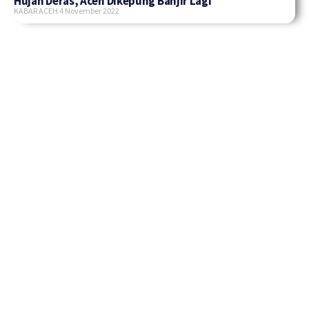
Hujan Deras, Aceh Dikepung Banjir Lagi
KABAR ACEH
4 November 2022