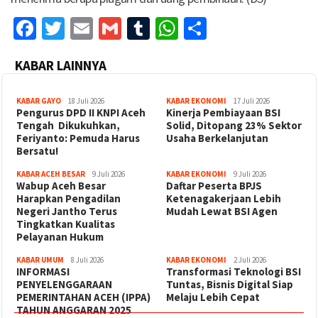
Facebook
Twitter
Email
Gmail
Tumblr
WhatsApp
Share
KABAR LAINNYA
KABAR GAYO
18 Juli 2026
KABAR EKONOMI
17 Juli 2026
‎Pengurus DPD II KNPI Aceh
Kinerja Pembiayaan BSI
Tengah Dikukuhkan,
Solid, Ditopang 23% Sektor
Feriyanto: Pemuda Harus
Usaha Berkelanjutan
Bersatu!
KABAR ACEH BESAR
9 Juli 2026
KABAR EKONOMI
9 Juli 2026
Wabup Aceh Besar
Daftar Peserta BPJS
Harapkan Pengadilan
Ketenagakerjaan Lebih
Negeri Jantho Terus
Mudah Lewat BSI Agen
Tingkatkan Kualitas
Pelayanan Hukum
KABAR UMUM
8 Juli 2026
KABAR EKONOMI
2 Juli 2026
INFORMASI
Transformasi Teknologi BSI
PENYELENGGARAAN
Tuntas, Bisnis Digital Siap
PEMERINTAHAN ACEH (IPPA)
Melaju Lebih Cepat
TAHUN ANGGARAN 2025