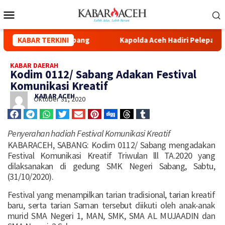
 Syuhada Kuala Simpang
KABAR TERKINI
Kapolda Aceh Hadiri Pelepasan Di
KABAR DAERAH
Kodim 0112/ Sabang Adakan Festival
Komunikasi Kreatif
KABAR ACEH
Oktober 31, 2020
Penyerahan hadiah Festival Komunikasi Kreatif
KABARACEH, SABANG: Kodim 0112/ Sabang mengadakan
Festival Komunikasi Kreatif Triwulan lll TA.2020 yang
dilaksanakan di gedung SMK Negeri Sabang, Sabtu,
(31/10/2020).
Festival yang menampilkan tarian tradisional, tarian kreatif
baru, serta tarian Saman tersebut diikuti oleh anak-anak
murid SMA Negeri 1, MAN, SMK, SMA AL MUJAADIN dan