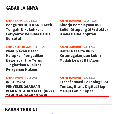
KABAR LAINNYA
KABAR GAYO
18 Juli 2026
KABAR EKONOMI
17 Juli 2026
‎Pengurus DPD II KNPI Aceh
Kinerja Pembiayaan BSI
Tengah Dikukuhkan,
Solid, Ditopang 23% Sektor
Feriyanto: Pemuda Harus
Usaha Berkelanjutan
Bersatu!
KABAR ACEH BESAR
9 Juli 2026
KABAR EKONOMI
9 Juli 2026
Wabup Aceh Besar
Daftar Peserta BPJS
Harapkan Pengadilan
Ketenagakerjaan Lebih
Negeri Jantho Terus
Mudah Lewat BSI Agen
Tingkatkan Kualitas
Pelayanan Hukum
KABAR UMUM
8 Juli 2026
KABAR EKONOMI
2 Juli 2026
INFORMASI
Transformasi Teknologi BSI
PENYELENGGARAAN
Tuntas, Bisnis Digital Siap
PEMERINTAHAN ACEH (IPPA)
Melaju Lebih Cepat
TAHUN ANGGARAN 2025
KABAR TERKINI