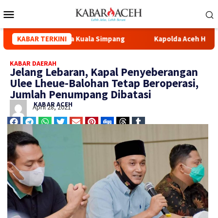
si Masjid Syuhada Kuala Simpang
KABAR TERKINI
Kapolda Aceh Hadiri Pe
KABAR DAERAH
Jelang Lebaran, Kapal Penyeberangan
Ulee Lheue-Balohan Tetap Beroperasi,
Jumlah Penumpang Dibatasi
KABAR ACEH
April 28, 2021