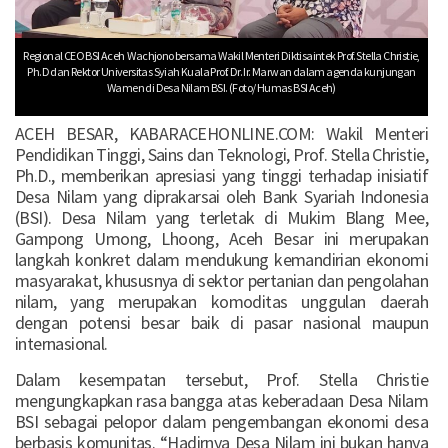
Regional CEO BSI Aceh Wachjono bersama Wakil Menteri Diktisaintek Prof. Stella Christie,
Ph.D dan Rektor Universitas Syiah Kuala Prof. Dr. Ir. Marwan dalam agenda kunjungan
Wamen di Desa Nilam BSI. (Foto/ Humas BSI Aceh)
ACEH BESAR, KABARACEHONLINE.COM: Wakil Menteri
Pendidikan Tinggi, Sains dan Teknologi, Prof. Stella Christie,
Ph.D., memberikan apresiasi yang tinggi terhadap inisiatif
Desa Nilam yang diprakarsai oleh Bank Syariah Indonesia
(BSI). Desa Nilam yang terletak di Mukim Blang Mee,
Gampong Umong, Lhoong, Aceh Besar ini merupakan
langkah konkret dalam mendukung kemandirian ekonomi
masyarakat, khususnya di sektor pertanian dan pengolahan
nilam, yang merupakan komoditas unggulan daerah
dengan potensi besar baik di pasar nasional maupun
internasional.
Dalam kesempatan tersebut, Prof. Stella Christie
mengungkapkan rasa bangga atas keberadaan Desa Nilam
BSI sebagai pelopor dalam pengembangan ekonomi desa
berbasis komunitas. “Hadirnya Desa Nilam ini bukan hanya