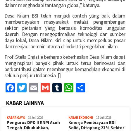
dalam menghadapi tantangan global,” katanya.
Desa Nilam BSI telah menjadi contoh yang baik dalam
memberdayakan masyarakat melalui pengembangan
sektor pertanian yang berbasis komoditas unggulan
daerah. Dengan mengoptimalkan teknologi dan sumber
daya lokal, Desa Nilam kini siap untuk memperluas pasar
dan menjadi pemain utama di industri pengolahan nilam.
Prof. Stella Christie berharap keberhasilan Desa Nilam dapat
menginspirasi banyak pihak untuk terus berinovasi dan
berkontribusi dalam membangun kemandirian ekonomi di
seluruh penjuru Indonesia. []
Facebook
Twitter
Email
Gmail
Tumblr
WhatsApp
Share
KABAR LAINNYA
KABAR GAYO
18 Juli 2026
KABAR EKONOMI
17 Juli 2026
‎Pengurus DPD II KNPI Aceh
Kinerja Pembiayaan BSI
Tengah Dikukuhkan,
Solid, Ditopang 23% Sektor