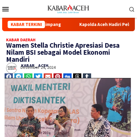
id Syuhada Kuala Simpang
KABAR TERKINI
Kapolda Aceh Hadiri Pelepasan
KABAR DAERAH
Wamen Stella Christie Apresiasi Desa
Nilam BSI sebagai Model Ekonomi
Mandiri
KABAR_ ACEH
Desember 24, 2024