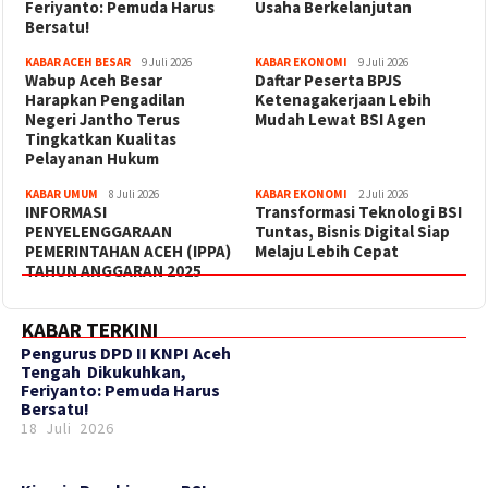
Feriyanto: Pemuda Harus
Usaha Berkelanjutan
Bersatu!
KABAR ACEH BESAR
9 Juli 2026
KABAR EKONOMI
9 Juli 2026
Wabup Aceh Besar
Daftar Peserta BPJS
Harapkan Pengadilan
Ketenagakerjaan Lebih
Negeri Jantho Terus
Mudah Lewat BSI Agen
Tingkatkan Kualitas
Pelayanan Hukum
KABAR UMUM
8 Juli 2026
KABAR EKONOMI
2 Juli 2026
INFORMASI
Transformasi Teknologi BSI
PENYELENGGARAAN
Tuntas, Bisnis Digital Siap
PEMERINTAHAN ACEH (IPPA)
Melaju Lebih Cepat
TAHUN ANGGARAN 2025
KABAR TERKINI
‎Pengurus DPD II KNPI Aceh
Tengah Dikukuhkan,
Feriyanto: Pemuda Harus
Bersatu!
18 Juli 2026