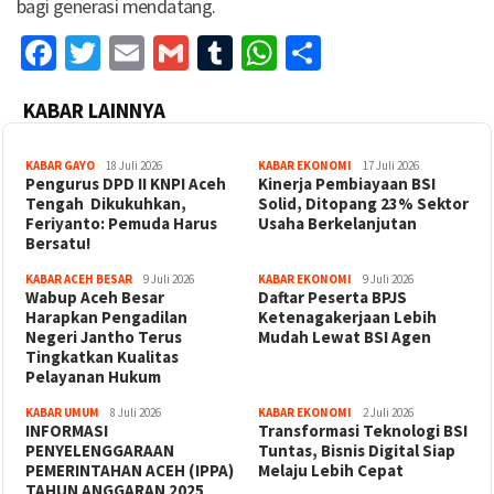
bagi generasi mendatang.
Facebook
Twitter
Email
Gmail
Tumblr
WhatsApp
Share
KABAR LAINNYA
KABAR GAYO
18 Juli 2026
KABAR EKONOMI
17 Juli 2026
‎Pengurus DPD II KNPI Aceh
Kinerja Pembiayaan BSI
Tengah Dikukuhkan,
Solid, Ditopang 23% Sektor
Feriyanto: Pemuda Harus
Usaha Berkelanjutan
Bersatu!
KABAR ACEH BESAR
9 Juli 2026
KABAR EKONOMI
9 Juli 2026
Wabup Aceh Besar
Daftar Peserta BPJS
Harapkan Pengadilan
Ketenagakerjaan Lebih
Negeri Jantho Terus
Mudah Lewat BSI Agen
Tingkatkan Kualitas
Pelayanan Hukum
KABAR UMUM
8 Juli 2026
KABAR EKONOMI
2 Juli 2026
INFORMASI
Transformasi Teknologi BSI
PENYELENGGARAAN
Tuntas, Bisnis Digital Siap
PEMERINTAHAN ACEH (IPPA)
Melaju Lebih Cepat
TAHUN ANGGARAN 2025