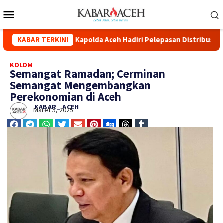
impang
KABAR TERKINI
Kapolda Aceh Hadiri Pelepasan Distribusi Bantuan
KOLOM
Semangat Ramadan; Cerminan
Semangat Mengembangkan
Perekonomian di Aceh
KABAR_ ACEH
Maret 5, 2025