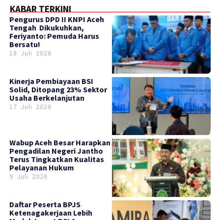
KABAR TERKINI
‎Pengurus DPD II KNPI Aceh
Tengah Dikukuhkan,
Feriyanto: Pemuda Harus
Bersatu!
18 Juli 2026
Kinerja Pembiayaan BSI
Solid, Ditopang 23% Sektor
Usaha Berkelanjutan
17 Juli 2026
Wabup Aceh Besar Harapkan
Pengadilan Negeri Jantho
Terus Tingkatkan Kualitas
Pelayanan Hukum
9 Juli 2026
Daftar Peserta BPJS
Ketenagakerjaan Lebih