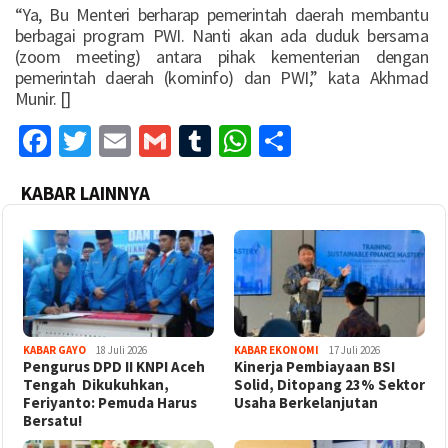
“Ya, Bu Menteri berharap pemerintah daerah membantu
berbagai program PWI. Nanti akan ada duduk bersama
(zoom meeting) antara pihak kementerian dengan
pemerintah daerah (kominfo) dan PWI,” kata Akhmad
Munir. []
Facebook
Twitter
Email
Gmail
Tumblr
WhatsApp
Share
KABAR LAINNYA
KABAR GAYO
18 Juli 2026
KABAR EKONOMI
17 Juli 2026
‎Pengurus DPD II KNPI Aceh
Kinerja Pembiayaan BSI
Tengah Dikukuhkan,
Solid, Ditopang 23% Sektor
Feriyanto: Pemuda Harus
Usaha Berkelanjutan
Bersatu!