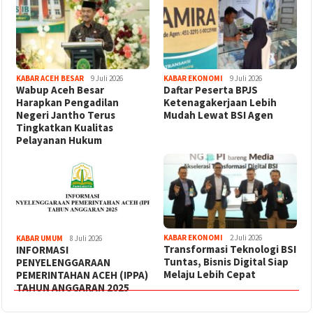
KABAR ACEH BESAR
9 Juli 2026
KABAR EKONOMI
9 Juli 2026
Wabup Aceh Besar
Daftar Peserta BPJS
Harapkan Pengadilan
Ketenagakerjaan Lebih
Negeri Jantho Terus
Mudah Lewat BSI Agen
Tingkatkan Kualitas
Pelayanan Hukum
KABAR EKONOMI
2 Juli 2026
KABAR UMUM
8 Juli 2026
Transformasi Teknologi BSI
INFORMASI
Tuntas, Bisnis Digital Siap
PENYELENGGARAAN
Melaju Lebih Cepat
PEMERINTAHAN ACEH (IPPA)
TAHUN ANGGARAN 2025