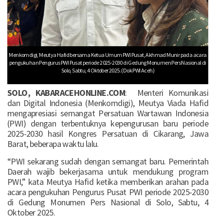
Menkomdigi, Meutya Hafid bersama Ketua Umum PWI Pusat, Akhmad Munir pada acara
pengukuhan Pengurus PWI Pusat periode 2025-2030 di Gedung Monumen Pers Nasional di
Solo, Sabtu, 4 Oktober 2025. (Dok PWI Aceh)
SOLO, KABARACEHONLINE.COM
: Menteri Komunikasi
dan Digital Indonesia (Menkomdigi), Meutya Viada Hafid
mengapresiasi semangat Persatuan Wartawan Indonesia
(PWI) dengan terbentuknya kepengurusan baru periode
2025-2030 hasil Kongres Persatuan di Cikarang, Jawa
Barat, beberapa waktu lalu.
“PWI sekarang sudah dengan semangat baru. Pemerintah
Daerah wajib bekerjasama untuk mendukung program
PWI,” kata Meutya Hafid ketika memberikan arahan pada
acara pengukuhan Pengurus Pusat PWI periode 2025-2030
di Gedung Monumen Pers Nasional di Solo, Sabtu, 4
Oktober 2025.