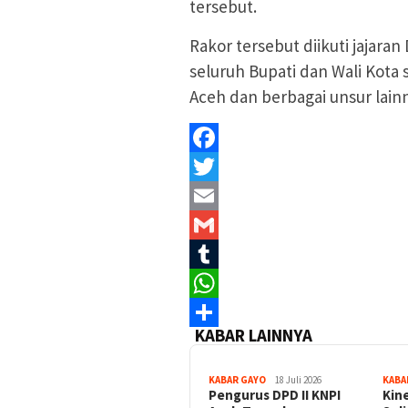
tersebut.
Rakor tersebut diikuti jajara
seluruh Bupati dan Wali Kota
Aceh dan berbagai unsur lainn
Facebook
Twitter
Email
Gmail
Tumblr
WhatsApp
KABAR LAINNYA
Share
KABAR GAYO
18 Juli 2026
KABA
‎Pengurus DPD II KNPI
Kin