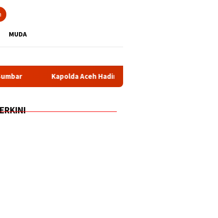
n
MUDA
Kapolda Aceh Hadiri Peresmian SPPG dan Gudang Ketahanan Pang
ERKINI