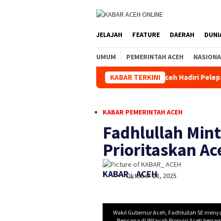
JELAJAH
FEATURE
DAERAH
DUNI
UMUM
PEMERINTAH ACEH
NASIONA
 Kuala Simpang
Kapolda Aceh Hadiri Pelepasan Distribusi
KABAR TERKINI
KABAR PEMERINTAH ACEH
Fadhlullah Min
Prioritaskan Ac
KABAR_ ACEH
Oktober 28, 2025
Wakil Gubernur Aceh, Fadhlullah SE me
Bencana di Wilayah Pronvisi Aceh bersa