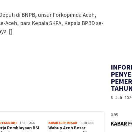
n Deputi di BNPB, unsur Forkopimda Aceh,
 se-Aceh, para Kepala SKPA, Kepala BPBD se-
ya. []
INFOR
PENYE
PEMER
TAHUN
8 Juli 202
KABAR 
R EKONOMI
17 Juli 2026
KABAR ACEH BESAR
9 Juli 2026
erja Pembiayaan BSI
Wabup Aceh Besar