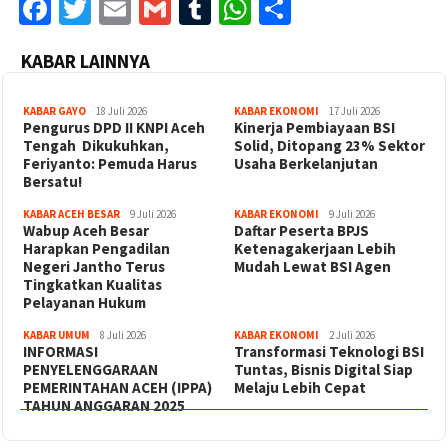
Facebook
Twitter
Email
Gmail
Tumblr
WhatsApp
Share
KABAR LAINNYA
KABAR GAYO
18 Juli 2026
KABAR EKONOMI
17 Juli 2026
‎Pengurus DPD II KNPI Aceh
Kinerja Pembiayaan BSI
Tengah Dikukuhkan,
Solid, Ditopang 23% Sektor
Feriyanto: Pemuda Harus
Usaha Berkelanjutan
Bersatu!
KABAR ACEH BESAR
9 Juli 2026
KABAR EKONOMI
9 Juli 2026
Wabup Aceh Besar
Daftar Peserta BPJS
Harapkan Pengadilan
Ketenagakerjaan Lebih
Negeri Jantho Terus
Mudah Lewat BSI Agen
Tingkatkan Kualitas
Pelayanan Hukum
KABAR UMUM
8 Juli 2026
KABAR EKONOMI
2 Juli 2026
INFORMASI
Transformasi Teknologi BSI
PENYELENGGARAAN
Tuntas, Bisnis Digital Siap
PEMERINTAHAN ACEH (IPPA)
Melaju Lebih Cepat
TAHUN ANGGARAN 2025