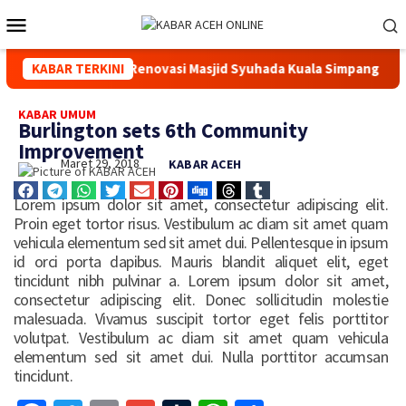
osial Melalui Renovasi Masjid Syuhada Kuala Simpang
KABAR TERKINI
Kap
KABAR UMUM
Burlington sets 6th Community
Improvement
Maret 29, 2018
KABAR ACEH
Lorem ipsum dolor sit amet, consectetur adipiscing elit.
Proin eget tortor risus. Vestibulum ac diam sit amet quam
vehicula elementum sed sit amet dui. Pellentesque in ipsum
id orci porta dapibus. Mauris blandit aliquet elit, eget
tincidunt nibh pulvinar a. Lorem ipsum dolor sit amet,
consectetur adipiscing elit. Donec sollicitudin molestie
malesuada. Vivamus suscipit tortor eget felis porttitor
volutpat. Vestibulum ac diam sit amet quam vehicula
elementum sed sit amet dui. Nulla porttitor accumsan
tincidunt.