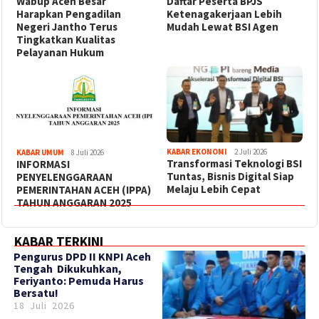
Wabup Aceh Besar
Daftar Peserta BPJS
Harapkan Pengadilan
Ketenagakerjaan Lebih
Negeri Jantho Terus
Mudah Lewat BSI Agen
Tingkatkan Kualitas
Pelayanan Hukum
KABAR EKONOMI
2 Juli 2026
KABAR UMUM
8 Juli 2026
Transformasi Teknologi BSI
INFORMASI
Tuntas, Bisnis Digital Siap
PENYELENGGARAAN
Melaju Lebih Cepat
PEMERINTAHAN ACEH (IPPA)
TAHUN ANGGARAN 2025
KABAR TERKINI
‎Pengurus DPD II KNPI Aceh
Tengah Dikukuhkan,
Feriyanto: Pemuda Harus
Bersatu!
18 Juli 2026