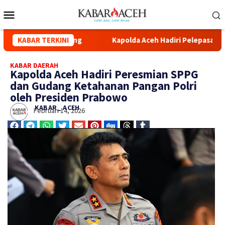
adiri Pelepasan Distribusi Bantuan Kemanusiaan Polri ke Aceh, 
KABAR TERKINI
KABAR DAERAH
Kapolda Aceh Hadiri Peresmian SPPG
dan Gudang Ketahanan Pangan Polri
oleh Presiden Prabowo
KABAR_ ACEH
Februari 14, 2026