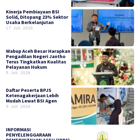
Kinerja Pembiayaan BSI
Solid, Ditopang 23% Sektor
Usaha Berkelanjutan
17 Juli 2026
Wabup Aceh Besar Harapkan
Pengadilan Negeri Jantho
Terus Tingkatkan Kualitas
Pelayanan Hukum
9 Juli 2026
Daftar Peserta BPJS
Ketenagakerjaan Lebih
Mudah Lewat BSI Agen
9 Juli 2026
INFORMASI
PENYELENGGARAAN
PEMERINTAHAN ACEH (IPPA)