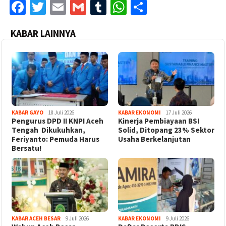
Facebook
Twitter
Email
Gmail
Tumblr
WhatsApp
Share
KABAR LAINNYA
KABAR GAYO
18 Juli 2026
KABAR EKONOMI
17 Juli 2026
‎Pengurus DPD II KNPI Aceh
Kinerja Pembiayaan BSI
Tengah Dikukuhkan,
Solid, Ditopang 23% Sektor
Feriyanto: Pemuda Harus
Usaha Berkelanjutan
Bersatu!
KABAR ACEH BESAR
9 Juli 2026
KABAR EKONOMI
9 Juli 2026