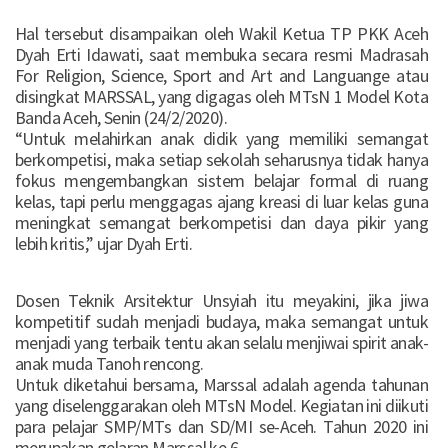
Hal tersebut disampaikan oleh Wakil Ketua TP PKK Aceh
Dyah Erti Idawati, saat membuka secara resmi Madrasah
For Religion, Science, Sport and Art and Languange atau
disingkat MARSSAL, yang digagas oleh MTsN 1 Model Kota
Banda Aceh, Senin (24/2/2020).
“Untuk melahirkan anak didik yang memiliki semangat
berkompetisi, maka setiap sekolah seharusnya tidak hanya
fokus mengembangkan sistem belajar formal di ruang
kelas, tapi perlu menggagas ajang kreasi di luar kelas guna
meningkat semangat berkompetisi dan daya pikir yang
lebih kritis,” ujar Dyah Erti.
Dosen Teknik Arsitektur Unsyiah itu meyakini, jika jiwa
kompetitif sudah menjadi budaya, maka semangat untuk
menjadi yang terbaik tentu akan selalu menjiwai spirit anak-
anak muda Tanoh rencong.
Untuk diketahui bersama, Marssal adalah agenda tahunan
yang diselenggarakan oleh MTsN Model. Kegiatan ini diikuti
para pelajar SMP/MTs dan SD/MI se-Aceh. Tahun 2020 ini
merupakan gelaran Marssal ke 6.