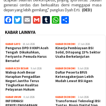
generasi cerdas dan berkualitas demi menggapai masa
depan yang lebih gemilang,” pungkas Dyah Erti.
(DED)
Facebook
Twitter
Email
Gmail
Tumblr
WhatsApp
Share
KABAR LAINNYA
KABAR GAYO
18 Juli 2026
KABAR EKONOMI
17 Juli 2026
‎Pengurus DPD II KNPI Aceh
Kinerja Pembiayaan BSI
Tengah Dikukuhkan,
Solid, Ditopang 23% Sektor
Feriyanto: Pemuda Harus
Usaha Berkelanjutan
Bersatu!
KABAR ACEH BESAR
9 Juli 2026
KABAR EKONOMI
9 Juli 2026
Wabup Aceh Besar
Daftar Peserta BPJS
Harapkan Pengadilan
Ketenagakerjaan Lebih
Negeri Jantho Terus
Mudah Lewat BSI Agen
Tingkatkan Kualitas
Pelayanan Hukum
KABAR UMUM
8 Juli 2026
KABAR EKONOMI
2 Juli 2026
INFORMASI
Transformasi Teknologi BSI
PENYELENGGARAAN
Tuntas, Bisnis Digital Siap