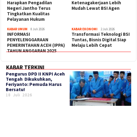
Harapkan Pengadilan
Ketenagakerjaan Lebih
Negeri Jantho Terus
Mudah Lewat BSI Agen
Tingkatkan Kualitas
Pelayanan Hukum
KABAR UMUM
8 Juli 2026
KABAR EKONOMI
2 Juli 2026
INFORMASI
Transformasi Teknologi BSI
PENYELENGGARAAN
Tuntas, Bisnis Digital Siap
PEMERINTAHAN ACEH (IPPA)
Melaju Lebih Cepat
TAHUN ANGGARAN 2025
KABAR TERKINI
‎Pengurus DPD II KNPI Aceh
Tengah Dikukuhkan,
Feriyanto: Pemuda Harus
Bersatu!
18 Juli 2026