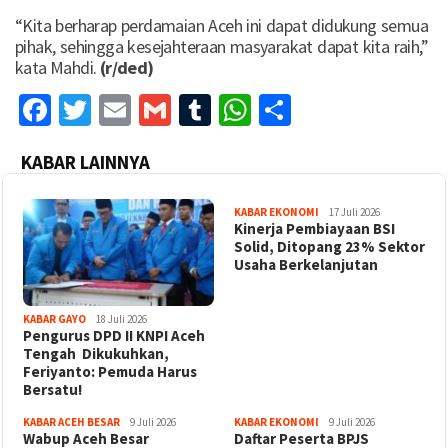
“Kita berharap perdamaian Aceh ini dapat didukung semua
pihak, sehingga kesejahteraan masyarakat dapat kita raih,”
kata Mahdi.
(r/ded)
Facebook
Twitter
Email
Gmail
Tumblr
WhatsApp
Share
KABAR LAINNYA
KABAR EKONOMI
17 Juli 2026
Kinerja Pembiayaan BSI
Solid, Ditopang 23% Sektor
Usaha Berkelanjutan
KABAR GAYO
18 Juli 2026
‎Pengurus DPD II KNPI Aceh
Tengah Dikukuhkan,
Feriyanto: Pemuda Harus
Bersatu!
KABAR ACEH BESAR
9 Juli 2026
KABAR EKONOMI
9 Juli 2026
Wabup Aceh Besar
Daftar Peserta BPJS