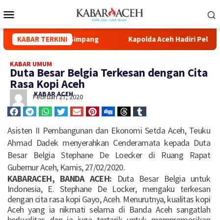
d Syuhada Kuala Simpang
KABAR TERKINI
Kapolda Aceh Hadiri Pelepasan 
KABAR UMUM
Duta Besar Belgia Terkesan dengan Cita
Rasa Kopi Aceh
KABAR ACEH
Februari 27, 2020
Asisten II Pembangunan dan Ekonomi Setda Aceh, Teuku
Ahmad Dadek menyerahkan Cenderamata kepada Duta
Besar Belgia Stephane De Loecker di Ruang Rapat
Gubernur Aceh, Kamis, 27/02/2020.
KABARACEH, BANDA ACEH:
Duta Besar Belgia untuk
Indonesia, E. Stephane De Locker, mengaku terkesan
dengan cita rasa kopi Gayo, Aceh. Menurutnya, kualitas kopi
Aceh yang ia nikmati selama di Banda Aceh sangatlah
berkualitas dan ia juga tertarik untuk mempromosikan