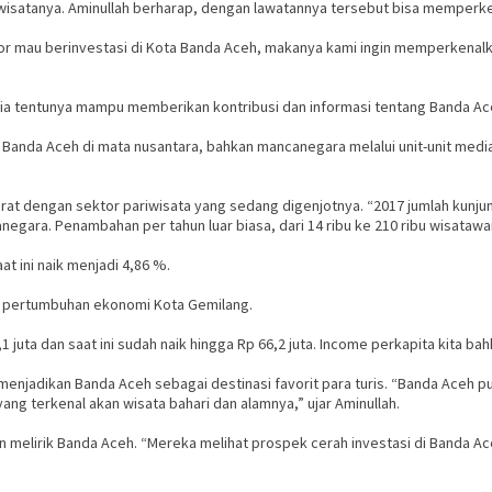
isatanya. Aminullah berharap, dengan lawatannya tersebut bisa memperken
or mau berinvestasi di Kota Banda Aceh, makanya kami ingin memperkenalk
esia tentunya mampu memberikan kontribusi dan informasi tentang Banda Ace
anda Aceh di mata nusantara, bahkan mancanegara melalui unit-unit media d
t dengan sektor pariwisata yang sedang digenjotnya. “2017 jumlah kunjung
gara. Penambahan per tahun luar biasa, dari 14 ribu ke 210 ribu wisatawa
t ini naik menjadi 4,86 %.
or pertumbuhan ekonomi Kota Gemilang.
uta dan saat ini sudah naik hingga Rp 66,2 juta. Income perkapita kita bahka
t menjadikan Banda Aceh sebagai destinasi favorit para turis. “Banda Ace
ang terkenal akan wisata bahari dan alamnya,” ujar Aminullah.
n melirik Banda Aceh. “Mereka melihat prospek cerah investasi di Banda A