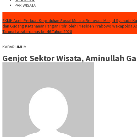
PARIWISATA
KABAR TERKINI
FKIJK Aceh Perkuat Kepedulian Sosial Melalui Renovasi Masjid Syuhada K
dan Gudang Ketahanan Pangan Polri oleh Presiden Prabowo
Wakapolda Ac
Taruna Latsitardanus ke-46 Tahun 2026
KABAR UMUM
Genjot Sektor Wisata, Aminullah G