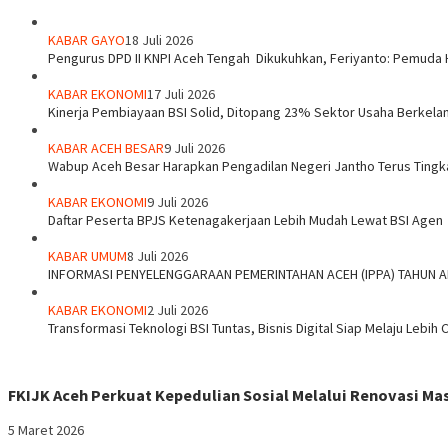
Share
KABAR GAYO
18 Juli 2026
‎Pengurus DPD II KNPI Aceh Tengah Dikukuhkan, Feriyanto: Pemuda 
KABAR EKONOMI
17 Juli 2026
Kinerja Pembiayaan BSI Solid, Ditopang 23% Sektor Usaha Berkelan
KABAR ACEH BESAR
9 Juli 2026
Wabup Aceh Besar Harapkan Pengadilan Negeri Jantho Terus Tingk
KABAR EKONOMI
9 Juli 2026
Daftar Peserta BPJS Ketenagakerjaan Lebih Mudah Lewat BSI Agen
KABAR UMUM
8 Juli 2026
INFORMASI PENYELENGGARAAN PEMERINTAHAN ACEH (IPPA) TAHUN 
KABAR EKONOMI
2 Juli 2026
Transformasi Teknologi BSI Tuntas, Bisnis Digital Siap Melaju Lebih 
FKIJK Aceh Perkuat Kepedulian Sosial Melalui Renovasi M
5 Maret 2026