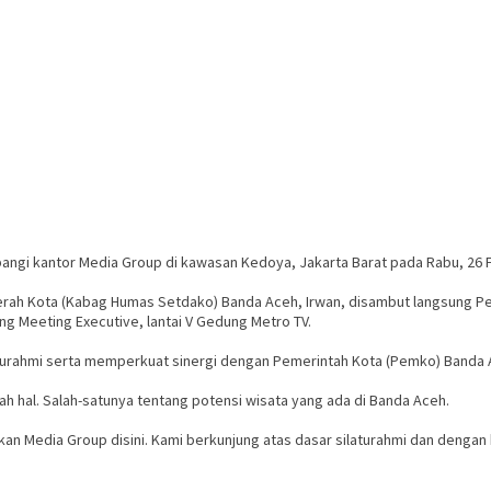
ngi kantor Media Group di kawasan Kedoya, Jakarta Barat pada Rabu, 26 F
erah Kota (Kabag Humas Setdako) Banda Aceh, Irwan, disambut langsung P
ng Meeting Executive, lantai V Gedung Metro TV.
ilaturahmi serta memperkuat sinergi dengan Pemerintah Kota (Pemko) Banda 
 hal. Salah-satunya tentang potensi wisata yang ada di Banda Aceh.
an Media Group disini. Kami berkunjung atas dasar silaturahmi dan dengan