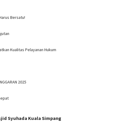
Harus Bersatu!
jutan
atkan Kualitas Pelayanan Hukum
ANGGARAN 2025
Cepat
asjid Syuhada Kuala Simpang