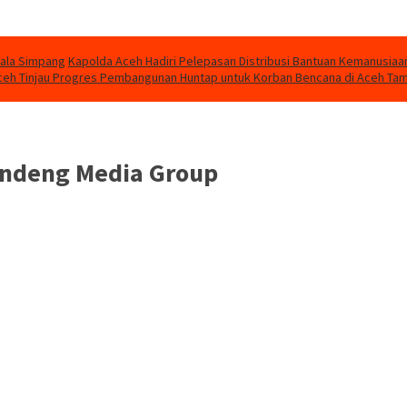
uala Simpang
Kapolda Aceh Hadiri Pelepasan Distribusi Bantuan Kemanusiaa
eh Tinjau Progres Pembangunan Huntap untuk Korban Bencana di Aceh Ta
andeng Media Group