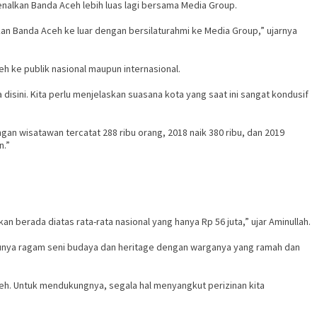
alkan Banda Aceh lebih luas lagi bersama Media Group.
an Banda Aceh ke luar dengan bersilaturahmi ke Media Group,” ujarnya
h ke publik nasional maupun internasional.
isini. Kita perlu menjelaskan suasana kota yang saat ini sangat kondusif
an wisatawan tercatat 288 ribu orang, 2018 naik 380 ribu, dan 2019
n.”
n berada diatas rata-rata nasional yang hanya Rp 56 juta,” ujar Aminullah.
h punya ragam seni budaya dan heritage dengan warganya yang ramah dan
ceh. Untuk mendukungnya, segala hal menyangkut perizinan kita