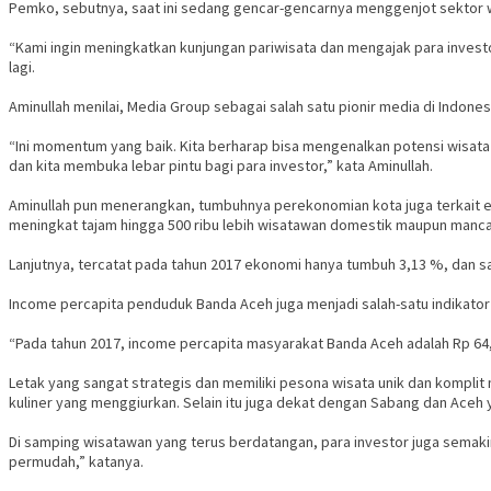
Pemko, sebutnya, saat ini sedang gencar-gencarnya menggenjot sektor w
“Kami ingin meningkatkan kunjungan pariwisata dan mengajak para invest
lagi.
Aminullah menilai, Media Group sebagai salah satu pionir media di Indon
“Ini momentum yang baik. Kita berharap bisa mengenalkan potensi wisata B
dan kita membuka lebar pintu bagi para investor,” kata Aminullah.
Aminullah pun menerangkan, tumbuhnya perekonomian kota juga terkait era
meningkat tajam hingga 500 ribu lebih wisatawan domestik maupun mancane
Lanjutnya, tercatat pada tahun 2017 ekonomi hanya tumbuh 3,13 %, dan saa
Income percapita penduduk Banda Aceh juga menjadi salah-satu indikat
“Pada tahun 2017, income percapita masyarakat Banda Aceh adalah Rp 64,1 j
Letak yang sangat strategis dan memiliki pesona wisata unik dan kompli
kuliner yang menggiurkan. Selain itu juga dekat dengan Sabang dan Aceh y
Di samping wisatawan yang terus berdatangan, para investor juga semaki
permudah,” katanya.