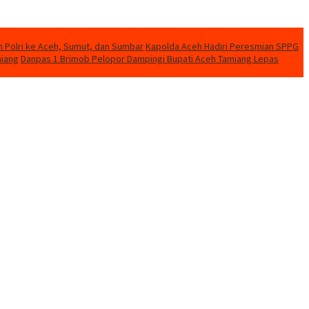
n Polri ke Aceh, Sumut, dan Sumbar
Kapolda Aceh Hadiri Peresmian SPPG
miang
Danpas 1 Brimob Pelopor Dampingi Bupati Aceh Tamiang Lepas