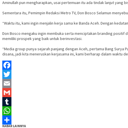
Aminullah pun mengharapkan, usai pertemuan itu ada tindak lanjut yang bi
Sementara itu, Pemimpin Redaksi Metro TV, Don Bosco Selamun menyebut 
“Waktu itu, kami ingin menjalin kerja sama ke Banda Aceh. Dengan kedat
Don Bosco mengaku ingin membuka serta menciptakan branding positif da
memiliki prospek yang baik untuk berinvestasi.
“Media group punya sejarah panjang dengan Aceh, pertama Bang Surya Pa
disana, jadi kita meneruskan kerjasama ini, kami berharap dalam waktu d
Facebook
Twitter
Email
Gmail
Tumblr
WhatsApp
KABAR LAINNYA