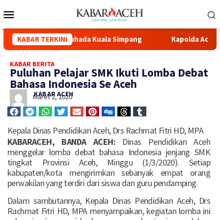
enovasi Masjid Syuhada Kuala Simpang
KABAR TERKINI
Kapolda Aceh Hadir
KABAR BERITA
Puluhan Pelajar SMK Ikuti Lomba Debat
Bahasa Indonesia Se Aceh
KABAR ACEH
Maret 2, 2020
Kepala Dinas Pendidikan Aceh, Drs Rachmat Fitri HD, MPA
KABARACEH, BANDA ACEH:
Dinas Pendidikan Aceh
menggelar lomba debat bahasa Indonesia jenjang SMK
tingkat Provinsi Aceh, Minggu (1/3/2020). Setiap
kabupaten/kota mengirimkan sebanyak empat orang
perwakilan yang terdiri dari siswa dan guru pendamping.
Dalam sambutannya, Kepala Dinas Pendidikan Aceh, Drs
Rachmat Fitri HD, MPA menyampaikan, kegiatan lomba ini