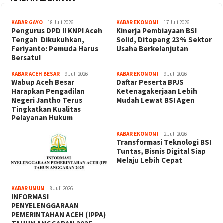
KABAR GAYO
18 Juli 2026
KABAR EKONOMI
17 Juli 2026
‎Pengurus DPD II KNPI Aceh
Kinerja Pembiayaan BSI
Tengah Dikukuhkan,
Solid, Ditopang 23% Sektor
Feriyanto: Pemuda Harus
Usaha Berkelanjutan
Bersatu!
KABAR ACEH BESAR
9 Juli 2026
KABAR EKONOMI
9 Juli 2026
Wabup Aceh Besar
Daftar Peserta BPJS
Harapkan Pengadilan
Ketenagakerjaan Lebih
Negeri Jantho Terus
Mudah Lewat BSI Agen
Tingkatkan Kualitas
Pelayanan Hukum
KABAR EKONOMI
2 Juli 2026
Transformasi Teknologi BSI
Tuntas, Bisnis Digital Siap
Melaju Lebih Cepat
KABAR UMUM
8 Juli 2026
INFORMASI
PENYELENGGARAAN
PEMERINTAHAN ACEH (IPPA)