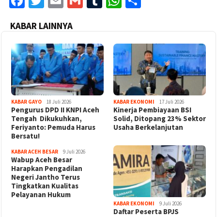
Facebook
Twitter
Email
Gmail
Tumblr
WhatsApp
Share
KABAR LAINNYA
KABAR GAYO
18 Juli 2026
KABAR EKONOMI
17 Juli 2026
‎Pengurus DPD II KNPI Aceh
Kinerja Pembiayaan BSI
Tengah Dikukuhkan,
Solid, Ditopang 23% Sektor
Feriyanto: Pemuda Harus
Usaha Berkelanjutan
Bersatu!
KABAR ACEH BESAR
9 Juli 2026
Wabup Aceh Besar
Harapkan Pengadilan
Negeri Jantho Terus
Tingkatkan Kualitas
Pelayanan Hukum
KABAR EKONOMI
9 Juli 2026
Daftar Peserta BPJS