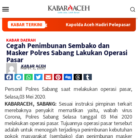
da Kuala Simpang
KABAR TERKINI
Kapolda Aceh Hadiri Pelepasan Distrib
KABAR DAERAH
Cegah Penimbunan Sembako dan
Masker Polres Sabang Lakukan Operasi
Pasar
KABAR ACEH
Maret 3, 2020
Personil Polres Sabang saat melakukan operasi pasar,
Selasa,03 Mei 2020.
KABARACEH, SABANG:
Sesuai instruksi pimpinan terkait
merebaknya penyakit mematikan yaitu, wabah virus
Corona, Polres Sabang Selasa tanggal 03 Mei 2020
melakukan operasi pasar. Tujuannya operasi pasar tersebut
adalah untuk mencegah terjadinya penimbunan kebutuhan
pokok masyarakat (sembako) dan penimbunan masker