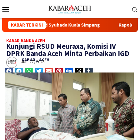
i Renovasi Masjid Syuhada Kuala Simpang
KABAR TERKINI
Kapolda Aceh Ha
KABAR BANDA ACEH
Kunjungi RSUD Meuraxa, Komisi IV
DPRK Banda Aceh Minta Perbaikan IGD
KABAR_ ACEH
Juni 27, 2025