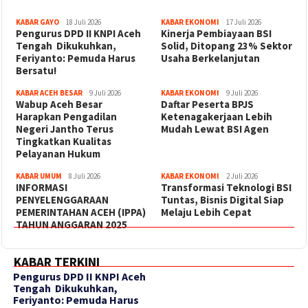
KABAR GAYO
18 Juli 2026
KABAR EKONOMI
17 Juli 2026
‎Pengurus DPD II KNPI Aceh
Kinerja Pembiayaan BSI
Tengah Dikukuhkan,
Solid, Ditopang 23% Sektor
Feriyanto: Pemuda Harus
Usaha Berkelanjutan
Bersatu!
KABAR ACEH BESAR
9 Juli 2026
KABAR EKONOMI
9 Juli 2026
Wabup Aceh Besar
Daftar Peserta BPJS
Harapkan Pengadilan
Ketenagakerjaan Lebih
Negeri Jantho Terus
Mudah Lewat BSI Agen
Tingkatkan Kualitas
Pelayanan Hukum
KABAR UMUM
8 Juli 2026
KABAR EKONOMI
2 Juli 2026
INFORMASI
Transformasi Teknologi BSI
PENYELENGGARAAN
Tuntas, Bisnis Digital Siap
PEMERINTAHAN ACEH (IPPA)
Melaju Lebih Cepat
TAHUN ANGGARAN 2025
KABAR TERKINI
‎Pengurus DPD II KNPI Aceh
Tengah Dikukuhkan,
Feriyanto: Pemuda Harus