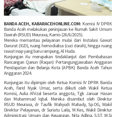
BANDA ACEH, KABARACEHONLINE.COM:
Komisi IV DPRK
Banda Aceh melakukan peninjauan ke Rumah Sakit Umum
Daerah (RSUD) Meuraxa, Kamis (26/6/2025).
Mereka memantau pelayanan mulai dari Instalasi Gawat
Darurat (IGD), ruang hemodialisa (cuci darah), hingga ruang
rawat inap yang baru rampung, Al Huda.
Kunjungan itu merupakan tindaklanjut dari Pembahasan
Rancangan Qanun (Raqan) Pertangungjawaban Anggaran
Pendapatan dan Belanja Kota (APBK) Banda Aceh Tahun
Anggaran 2024.
Kunjungan itu dipimpin oleh Ketua Komisi IV DPRK Banda
Aceh, Farid Nyak Umar, serta diikuti oleh Wakil Ketua
Komisi, Aulia Afrizal beserta anggota, Tgk Januar Hasan
dan Muhammad Iqbal. Mereka disambut oleh Direktur
RSUD Meuraxa, dr Taufik Wahyudi Mahady, Sp.OG, Wakil
Direktur Pelayanan, dr Suriatu Laila, M.Kes, Wakil Direktur
Administrasi Umum dan Keuangan, Nita Adlina, S.ST, M.Si