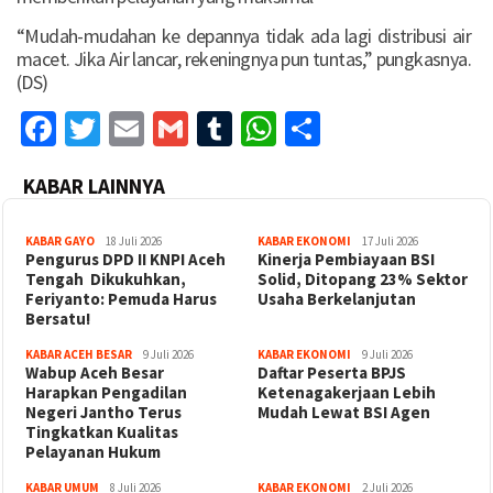
“Mudah-mudahan ke depannya tidak ada lagi distribusi air
macet. Jika Air lancar, rekeningnya pun tuntas,” pungkasnya.
(DS)
Facebook
Twitter
Email
Gmail
Tumblr
WhatsApp
Share
KABAR LAINNYA
KABAR GAYO
18 Juli 2026
KABAR EKONOMI
17 Juli 2026
‎Pengurus DPD II KNPI Aceh
Kinerja Pembiayaan BSI
Tengah Dikukuhkan,
Solid, Ditopang 23% Sektor
Feriyanto: Pemuda Harus
Usaha Berkelanjutan
Bersatu!
KABAR ACEH BESAR
9 Juli 2026
KABAR EKONOMI
9 Juli 2026
Wabup Aceh Besar
Daftar Peserta BPJS
Harapkan Pengadilan
Ketenagakerjaan Lebih
Negeri Jantho Terus
Mudah Lewat BSI Agen
Tingkatkan Kualitas
Pelayanan Hukum
KABAR UMUM
8 Juli 2026
KABAR EKONOMI
2 Juli 2026