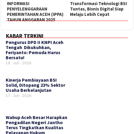
INFORMASI
Transformasi Teknologi BSI
PENYELENGGARAAN
Tuntas, Bisnis Digital Siap
PEMERINTAHAN ACEH (IPPA)
Melaju Lebih Cepat
TAHUN ANGGARAN 2025
KABAR TERKINI
‎Pengurus DPD II KNPI Aceh
Tengah Dikukuhkan,
Feriyanto: Pemuda Harus
Bersatu!
18 Juli 2026
Kinerja Pembiayaan BSI
Solid, Ditopang 23% Sektor
Usaha Berkelanjutan
17 Juli 2026
Wabup Aceh Besar Harapkan
Pengadilan Negeri Jantho
Terus Tingkatkan Kualitas
Pelayanan Hukum