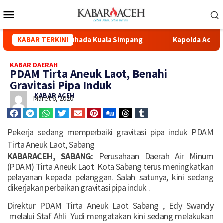
Renovasi Masjid Syuhada Kuala Simpang
KABAR TERKINI
Kapolda Aceh Hadi
KABAR DAERAH
PDAM Tirta Aneuk Laot, Benahi
Gravitasi Pipa Induk
KABAR ACEH
Maret 6, 2020
Pekerja sedang memperbaiki gravitasi pipa induk PDAM
Tirta Aneuk Laot, Sabang
KABARACEH, SABANG:
Perusahaan Daerah Air Minum
(PDAM) Tirta Aneuk Laot Kota Sabang terus meningkatkan
pelayanan kepada pelanggan. Salah satunya, kini sedang
dikerjakan perbaikan gravitasi pipa induk .
Direktur PDAM Tirta Aneuk Laot Sabang , Edy Swandy
melalui Staf Ahli Yudi mengatakan kini sedang melakukan