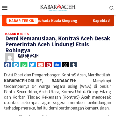
Renovasi Masjid Syuhada Kuala Simpang
KABAR TERKINI
Kapolda Aceh Had
KABAR BERITA
Demi Kemanusiaan, KontraS Aceh Desak
Pemerintah Aceh Lindungi Etnis
Rohingya
KABAR ACEH
Juni 25, 2020
Divisi Riset dan Pengembangan KontraS Aceh, Mardhatillah
KABARACEHONLINE, BANDAACEH:
Menyikapi
terdamparnya 94 warga negara asing (WNA) di pesisir
Pantai Seunuddon, Aceh Utara, Komisi Untuk Orang Hilang
dan Korban Tindak Kekerasan (KontraS) Aceh mendesak
otoritas setempat agar segera memberi perlindungan
terhadap mereka, hal itu demi pertimbangan kemanusiaan.