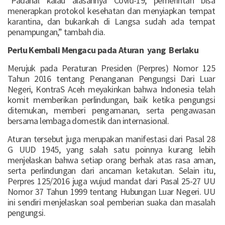
“Padahal kalau alasannya Covid-19, pemerintah bisa
menerapkan protokol kesehatan dan menyiapkan tempat
karantina, dan bukankah di Langsa sudah ada tempat
penampungan,” tambah dia.
Perlu
Kembali
Mengacu
pada
Aturan
yang
Berlaku
Merujuk pada Peraturan Presiden (Perpres) Nomor 125
Tahun 2016 tentang Penanganan Pengungsi Dari Luar
Negeri, KontraS Aceh meyakinkan bahwa Indonesia telah
komit memberikan perlindungan, baik ketika pengungsi
ditemukan, memberi pengamanan, serta pengawasan
bersama lembaga domestik dan internasional.
Aturan tersebut juga merupakan manifestasi dari Pasal 28
G UUD 1945, yang salah satu poinnya kurang lebih
menjelaskan bahwa setiap orang berhak atas rasa aman,
serta perlindungan dari ancaman ketakutan. Selain itu,
Perpres 125/2016 juga wujud mandat dari Pasal 25-27 UU
Nomor 37 Tahun 1999 tentang Hubungan Luar Negeri. UU
ini sendiri menjelaskan soal pemberian suaka dan masalah
pengungsi.