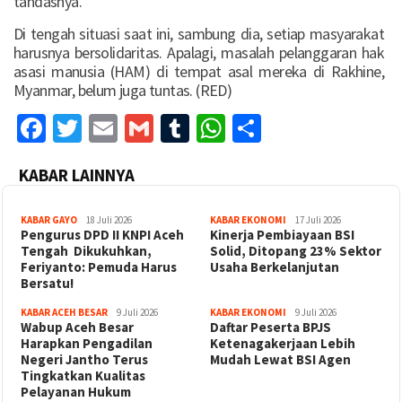
tandasnya.
Di tengah situasi saat ini, sambung dia, setiap masyarakat
harusnya bersolidaritas. Apalagi, masalah pelanggaran hak
asasi manusia (HAM) di tempat asal mereka di Rakhine,
Myanmar, belum juga tuntas. (RED)
Facebook
Twitter
Email
Gmail
Tumblr
WhatsApp
Share
KABAR LAINNYA
KABAR GAYO
18 Juli 2026
KABAR EKONOMI
17 Juli 2026
‎Pengurus DPD II KNPI Aceh
Kinerja Pembiayaan BSI
Tengah Dikukuhkan,
Solid, Ditopang 23% Sektor
Feriyanto: Pemuda Harus
Usaha Berkelanjutan
Bersatu!
KABAR ACEH BESAR
9 Juli 2026
KABAR EKONOMI
9 Juli 2026
Wabup Aceh Besar
Daftar Peserta BPJS
Harapkan Pengadilan
Ketenagakerjaan Lebih
Negeri Jantho Terus
Mudah Lewat BSI Agen
Tingkatkan Kualitas
Pelayanan Hukum