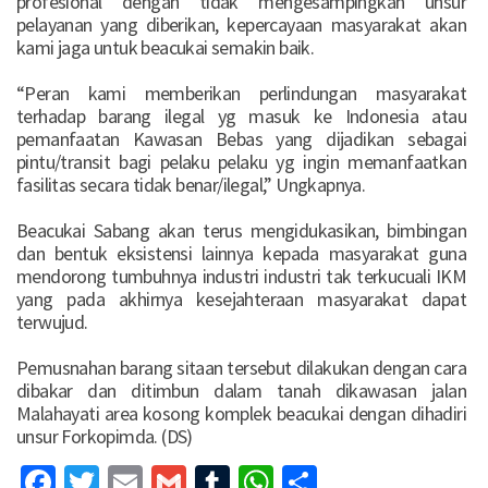
profesional dengan tidak mengesampingkan unsur
pelayanan yang diberikan, kepercayaan masyarakat akan
kami jaga untuk beacukai semakin baik.
“Peran kami memberikan perlindungan masyarakat
terhadap barang ilegal yg masuk ke Indonesia atau
pemanfaatan Kawasan Bebas yang dijadikan sebagai
pintu/transit bagi pelaku pelaku yg ingin memanfaatkan
fasilitas secara tidak benar/ilegal,” Ungkapnya.
Beacukai Sabang akan terus mengidukasikan, bimbingan
dan bentuk eksistensi lainnya kepada masyarakat guna
mendorong tumbuhnya industri industri tak terkucuali IKM
yang pada akhirnya kesejahteraan masyarakat dapat
terwujud.
Pemusnahan barang sitaan tersebut dilakukan dengan cara
dibakar dan ditimbun dalam tanah dikawasan jalan
Malahayati area kosong komplek beacukai dengan dihadiri
unsur Forkopimda. (DS)
Facebook
Twitter
Email
Gmail
Tumblr
WhatsApp
Share