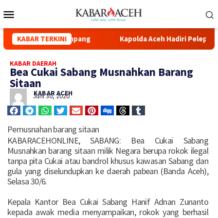
d Syuhada Kuala Simpang
KABAR TERKINI
Kapolda Aceh Hadiri Pelepasan D
KABAR DAERAH
Bea Cukai Sabang Musnahkan Barang
Sitaan
KABAR ACEH
Juni 30, 2020
Pemusnahan barang sitaan
KABARACEHONLINE, SABANG: Bea Cukai Sabang
Musnahkan barang sitaan milik Negara berupa rokok ilegal
tanpa pita Cukai atau bandrol khusus kawasan Sabang dan
gula yang diselundupkan ke daerah pabean (Banda Aceh),
Selasa 30/6.
Kepala Kantor Bea Cukai Sabang Hanif Adnan Zunanto
kepada awak media menyampaikan, rokok yang berhasil