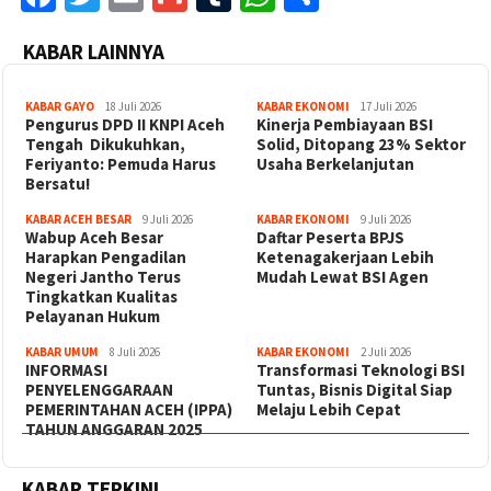
KABAR LAINNYA
KABAR GAYO
18 Juli 2026
KABAR EKONOMI
17 Juli 2026
‎Pengurus DPD II KNPI Aceh
Kinerja Pembiayaan BSI
Tengah Dikukuhkan,
Solid, Ditopang 23% Sektor
Feriyanto: Pemuda Harus
Usaha Berkelanjutan
Bersatu!
KABAR ACEH BESAR
9 Juli 2026
KABAR EKONOMI
9 Juli 2026
Wabup Aceh Besar
Daftar Peserta BPJS
Harapkan Pengadilan
Ketenagakerjaan Lebih
Negeri Jantho Terus
Mudah Lewat BSI Agen
Tingkatkan Kualitas
Pelayanan Hukum
KABAR UMUM
8 Juli 2026
KABAR EKONOMI
2 Juli 2026
INFORMASI
Transformasi Teknologi BSI
PENYELENGGARAAN
Tuntas, Bisnis Digital Siap
PEMERINTAHAN ACEH (IPPA)
Melaju Lebih Cepat
TAHUN ANGGARAN 2025
KABAR TERKINI