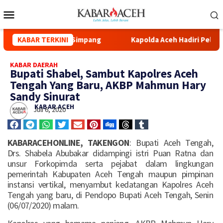
jid Syuhada Kuala Simpang
KABAR TERKINI
Kapolda Aceh Hadiri Pelepasa
KABAR DAERAH
Bupati Shabel, Sambut Kapolres Aceh
Tengah Yang Baru, AKBP Mahmun Hary
Sandy Sinurat
KABAR ACEH
Juli 6, 2020
KABARACEHONLINE, TAKENGON
: Bupati Aceh Tengah,
Drs. Shabela Abubakar didampingi istri Puan Ratna dan
unsur Forkopimda serta pejabat dalam lingkungan
pemerintah Kabupaten Aceh Tengah maupun pimpinan
instansi vertikal, menyambut kedatangan Kapolres Aceh
Tengah yang baru, di Pendopo Bupati Aceh Tengah, Senin
(06/07/2020) malam.