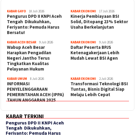
KABAR GAYO
18 Juli 2026
KABAR EKONOMI
17 Juli 2026
‎Pengurus DPD II KNPI Aceh
Kinerja Pembiayaan BSI
Tengah Dikukuhkan,
Solid, Ditopang 23% Sektor
Feriyanto: Pemuda Harus
Usaha Berkelanjutan
Bersatu!
KABAR ACEH BESAR
9 Juli 2026
KABAR EKONOMI
9 Juli 2026
Wabup Aceh Besar
Daftar Peserta BPJS
Harapkan Pengadilan
Ketenagakerjaan Lebih
Negeri Jantho Terus
Mudah Lewat BSI Agen
Tingkatkan Kualitas
Pelayanan Hukum
KABAR UMUM
8 Juli 2026
KABAR EKONOMI
2 Juli 2026
INFORMASI
Transformasi Teknologi BSI
PENYELENGGARAAN
Tuntas, Bisnis Digital Siap
PEMERINTAHAN ACEH (IPPA)
Melaju Lebih Cepat
TAHUN ANGGARAN 2025
KABAR TERKINI
‎Pengurus DPD II KNPI Aceh
Tengah Dikukuhkan,
Feriyanto: Pemuda Harus