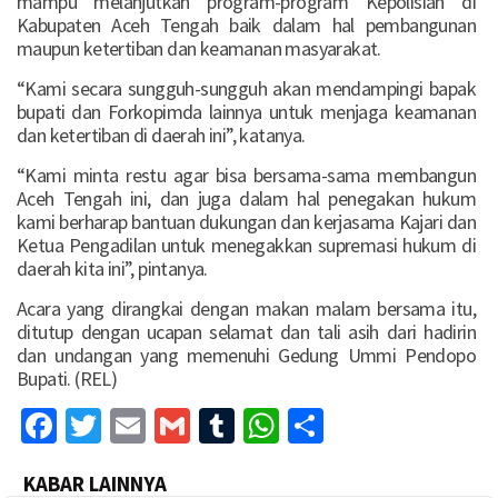
mampu melanjutkan program-program Kepolisian di
Kabupaten Aceh Tengah baik dalam hal pembangunan
maupun ketertiban dan keamanan masyarakat.
“Kami secara sungguh-sungguh akan mendampingi bapak
bupati dan Forkopimda lainnya untuk menjaga keamanan
dan ketertiban di daerah ini”, katanya.
“Kami minta restu agar bisa bersama-sama membangun
Aceh Tengah ini, dan juga dalam hal penegakan hukum
kami berharap bantuan dukungan dan kerjasama Kajari dan
Ketua Pengadilan untuk menegakkan supremasi hukum di
daerah kita ini”, pintanya.
Acara yang dirangkai dengan makan malam bersama itu,
ditutup dengan ucapan selamat dan tali asih dari hadirin
dan undangan yang memenuhi Gedung Ummi Pendopo
Bupati. (REL)
Facebook
Twitter
Email
Gmail
Tumblr
WhatsApp
Share
KABAR LAINNYA