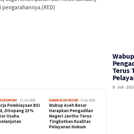
i pengarahannya.(RED)
Wabup
Pengad
Terus 
Pelay
9 Juli 202
R EKONOMI
17 Juli 2026
KABAR ACEH BESAR
9 Juli 2026
erja Pembiayaan BSI
Wabup Aceh Besar
id, Ditopang 23%
Harapkan Pengadilan
tor Usaha
Negeri Jantho Terus
kelanjutan
Tingkatkan Kualitas
Pelayanan Hukum