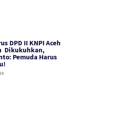
rus DPD II KNPI Aceh
h Dikukuhkan,
nto: Pemuda Harus
u!
26