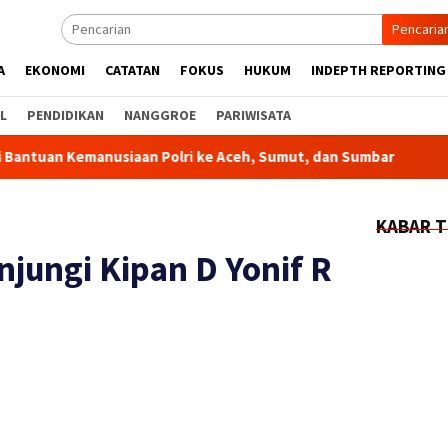
Pencaria
A
EKONOMI
CATATAN
FOKUS
HUKUM
INDEPTH REPORTING
L
PENDIDIKAN
NANGGROE
PARIWISATA
nusiaan Polri ke Aceh, Sumut, dan Sumbar
Kapolda Aceh 
KABAR T
jungi Kipan D Yonif R