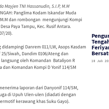
 Mayjen TNI Hassanudin, S.I.P, M.M
GAH: Panglima Kodam Iskandar Muda
P, M.M dan rombongan mengunjungi Kompi
 Desa Paya Tampu, Kec. Rusif Antara.
07/20).
‎Pengu
Tenga
Feriya
 didampingi Danrem 011/LW, Asops Kasdam
Bersat
 25/Siwah, Dandim 0106/Ateng dan
 langsung oleh Komandan Bataliyon R
18 Juli 20
ra dan Komandan Kompi D Yonif 114/SM
menerima laporan dari Danyonif 114/SM,
uga di Upuh Ulen-ulen (diadati dengan
ermotif kerawang khas Suku Gayo).