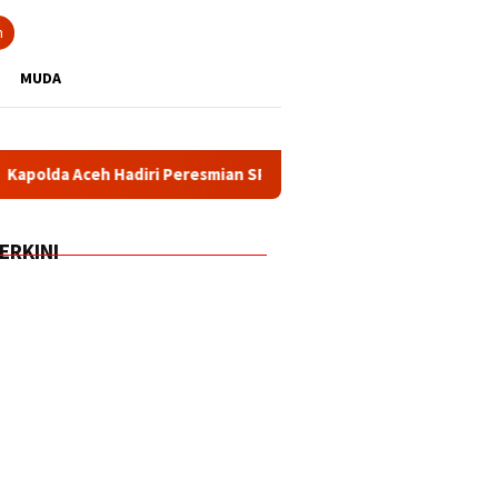
n
MUDA
Hadiri Peresmian SPPG dan Gudang Ketahanan Pangan Polri oleh
ERKINI