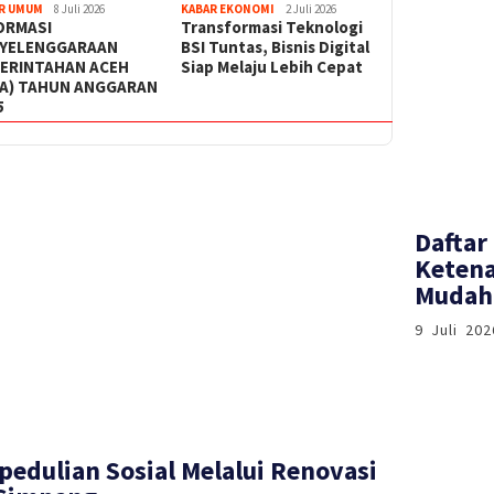
R UMUM
8 Juli 2026
KABAR EKONOMI
2 Juli 2026
ORMASI
Transformasi Teknologi
YELENGGARAAN
BSI Tuntas, Bisnis Digital
ERINTAHAN ACEH
Siap Melaju Lebih Cepat
PA) TAHUN ANGGARAN
5
Daftar
Ketena
Mudah 
9 Juli 202
pedulian Sosial Melalui Renovasi