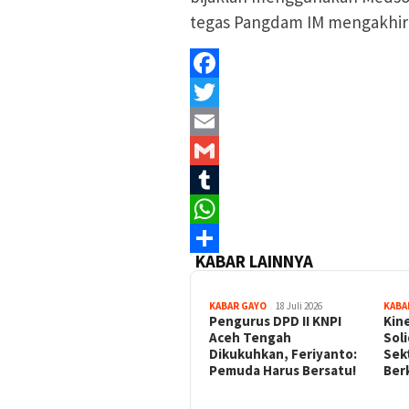
tegas Pangdam IM mengakhir
Facebook
Twitter
Email
Gmail
Tumblr
WhatsApp
KABAR LAINNYA
Share
KABAR GAYO
18 Juli 2026
KABA
‎Pengurus DPD II KNPI
Kin
Aceh Tengah
Sol
Dikukuhkan, Feriyanto:
Sek
Pemuda Harus Bersatu!
Ber