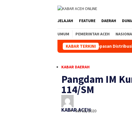
JELAJAH
FEATURE
DAERAH
DUNI
UMUM
PEMERINTAH ACEH
NASIONA
Kapolda Aceh Hadiri Pelepasan Distribusi Bantuan Kema
KABAR TERKINI
KABAR DAERAH
Pangdam IM Kun
114/SM
KABAR ACEH
Juli 22, 2020