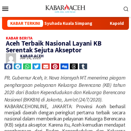
ui Renovasi Masjid Syuhada Kuala Simpang
KABAR TERKINI
Kapolda Aceh H
KABAR BERITA
Aceh Terbaik Nasional Layani KB
Serentak Sejuta Akseptor
KABAR ACEH
Juli 24, 2020
Plt. Gubernur Aceh, Ir. Nova Iriansyah MT. menerima piagam
penghargaan pelayanan Keluarga Berencana (KB) tahun
2020 dari Badan Kependudukan dan Keluarga Berencana
Nasional (BKKBN) di Jakarta, Jum’at (24/7/2020).
KABARACEHONLINE, JAKARTA: Provinsi Aceh berhasil
menjadi daerah dengan peringkat pertama terbaik secara
nasional dalam memberikan pelayanan Keluarga Berencana
(KB) sejuta akseptor. Karena itu, Aceh kemudian mendapat
penghargaan dari Badan Kependudukan dan Keluarga