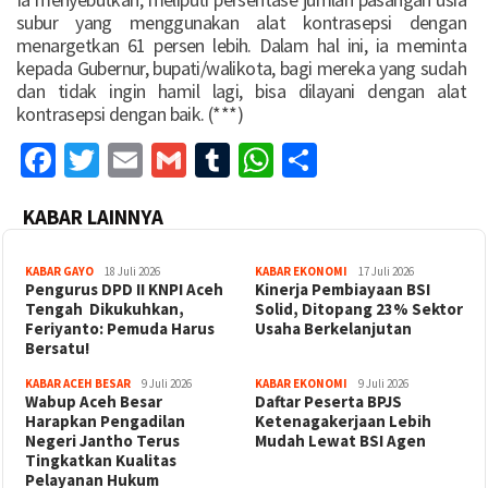
subur yang menggunakan alat kontrasepsi dengan
menargetkan 61 persen lebih. Dalam hal ini, ia meminta
kepada Gubernur, bupati/walikota, bagi mereka yang sudah
dan tidak ingin hamil lagi, bisa dilayani dengan alat
kontrasepsi dengan baik. (***)
Facebook
Twitter
Email
Gmail
Tumblr
WhatsApp
Share
KABAR LAINNYA
KABAR GAYO
18 Juli 2026
KABAR EKONOMI
17 Juli 2026
‎Pengurus DPD II KNPI Aceh
Kinerja Pembiayaan BSI
Tengah Dikukuhkan,
Solid, Ditopang 23% Sektor
Feriyanto: Pemuda Harus
Usaha Berkelanjutan
Bersatu!
KABAR ACEH BESAR
9 Juli 2026
KABAR EKONOMI
9 Juli 2026
Wabup Aceh Besar
Daftar Peserta BPJS
Harapkan Pengadilan
Ketenagakerjaan Lebih
Negeri Jantho Terus
Mudah Lewat BSI Agen
Tingkatkan Kualitas
Pelayanan Hukum