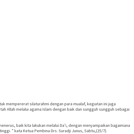
k mempererat silaturahmi dengan para mualaf, kegiatan ini juga
tah Allah melalui agama Islam dengan baik dan sungguh sungguh sebagai
- menerus, baik kita lakukan melalui Da’i, dengan menyampaikan bagaimana
nggi. ” kata Ketua Pembina Drs. Suradji Junus, Sabtu,(25/7).