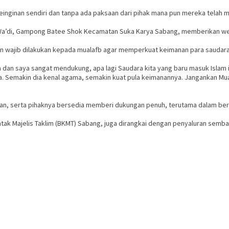
einginan sendiri dan tanpa ada paksaan dari pihak mana pun mereka telah 
 Wa’di, Gampong Batee Shok Kecamatan Suka Karya Sabang, memberikan we
n wajib dilakukan kepada mualafb agar memperkuat keimanan para saudara
asa dan saya sangat mendukung, apa lagi Saudara kita yang baru masuk Isl
emakin dia kenal agama, semakin kuat pula keimanannya. Jangankan Mualaf, ki
ukan, serta pihaknya bersedia memberi dukungan penuh, terutama dalam berba
tak Majelis Taklim (BKMT) Sabang, juga dirangkai dengan penyaluran semba