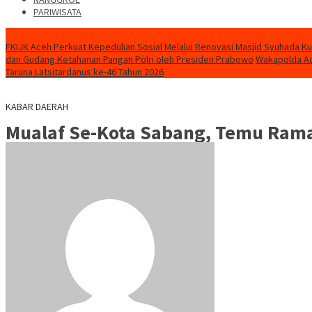
PARIWISATA
KABAR TERKINI
FKIJK Aceh Perkuat Kepedulian Sosial Melalui Renovasi Masjid Syuhada K
dan Gudang Ketahanan Pangan Polri oleh Presiden Prabowo
Wakapolda Ac
Taruna Latsitardanus ke-46 Tahun 2026
KABAR DAERAH
Mualaf Se-Kota Sabang, Temu Ra