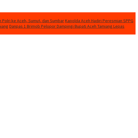
n Polri ke Aceh, Sumut, dan Sumbar
Kapolda Aceh Hadiri Peresmian SPPG
miang
Danpas 1 Brimob Pelopor Dampingi Bupati Aceh Tamiang Lepas