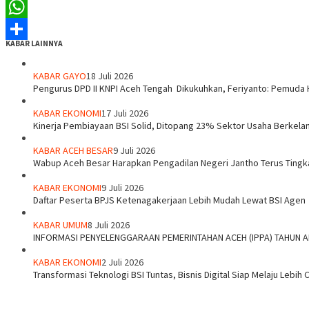
Tumblr
WhatsApp
KABAR LAINNYA
Share
KABAR GAYO
18 Juli 2026
‎Pengurus DPD II KNPI Aceh Tengah Dikukuhkan, Feriyanto: Pemuda 
KABAR EKONOMI
17 Juli 2026
Kinerja Pembiayaan BSI Solid, Ditopang 23% Sektor Usaha Berkelan
KABAR ACEH BESAR
9 Juli 2026
Wabup Aceh Besar Harapkan Pengadilan Negeri Jantho Terus Tingk
KABAR EKONOMI
9 Juli 2026
Daftar Peserta BPJS Ketenagakerjaan Lebih Mudah Lewat BSI Agen
KABAR UMUM
8 Juli 2026
INFORMASI PENYELENGGARAAN PEMERINTAHAN ACEH (IPPA) TAHUN 
KABAR EKONOMI
2 Juli 2026
Transformasi Teknologi BSI Tuntas, Bisnis Digital Siap Melaju Lebih 