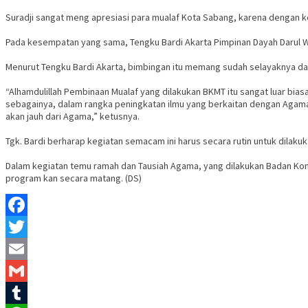
Suradji sangat meng apresiasi para mualaf Kota Sabang, karena dengan k
Pada kesempatan yang sama, Tengku Bardi Akarta Pimpinan Dayah Darul
Menurut Tengku Bardi Akarta, bimbingan itu memang sudah selayaknya da
“Alhamdulillah Pembinaan Mualaf yang dilakukan BKMT itu sangat luar bi
sebagainya, dalam rangka peningkatan ilmu yang berkaitan dengan Agama. S
akan jauh dari Agama,” ketusnya.
Tgk. Bardi berharap kegiatan semacam ini harus secara rutin untuk dilak
Dalam kegiatan temu ramah dan Tausiah Agama, yang dilakukan Badan Kon
program kan secara matang. (DS)
Facebook
Twitter
Email
Gmail