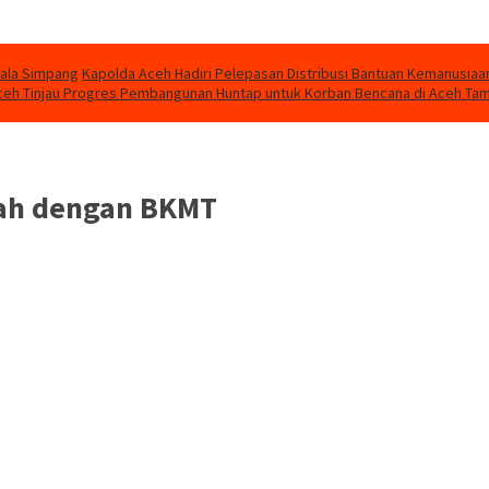
uala Simpang
Kapolda Aceh Hadiri Pelepasan Distribusi Bantuan Kemanusiaa
eh Tinjau Progres Pembangunan Huntap untuk Korban Bencana di Aceh Ta
mah dengan BKMT