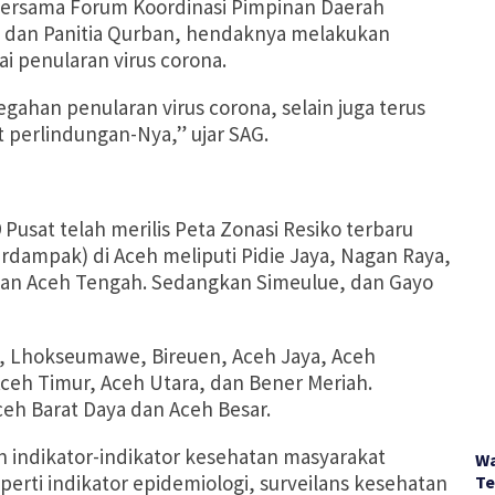
bersama Forum Koordinasi Pimpinan Daerah
a, dan Panitia Qurban, hendaknya melakukan
i penularan virus corona.
gahan penularan virus corona, selain juga terus
 perlindungan-Nya,” ujar SAG.
usat telah merilis Peta Zonasi Resiko terbaru
terdampak) di Aceh meliputi Pidie Jaya, Nagan Raya,
 dan Aceh Tengah. Sedangkan Simeulue, dan Gayo
g, Lhokseumawe, Bireuen, Aceh Jaya, Aceh
Aceh Timur, Aceh Utara, dan Bener Meriah.
ceh Barat Daya dan Aceh Besar.
n indikator-indikator kesehatan masyarakat
Wa
ti indikator epidemiologi, surveilans kesehatan
Te