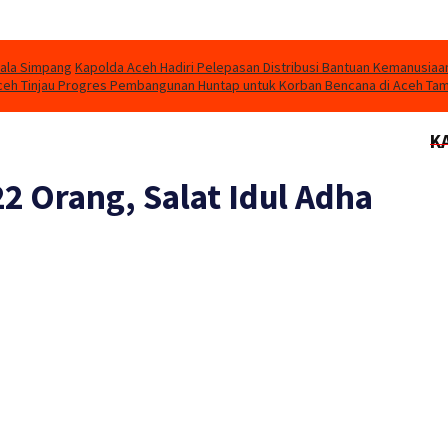
uala Simpang
Kapolda Aceh Hadiri Pelepasan Distribusi Bantuan Kemanusiaa
eh Tinjau Progres Pembangunan Huntap untuk Korban Bencana di Aceh Ta
K
2 Orang, Salat Idul Adha