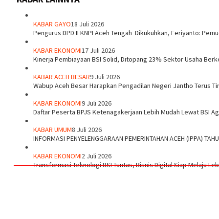
KABAR GAYO
18 Juli 2026
‎Pengurus DPD II KNPI Aceh Tengah Dikukuhkan, Feriyanto: Pemu
KABAR EKONOMI
17 Juli 2026
Kinerja Pembiayaan BSI Solid, Ditopang 23% Sektor Usaha Berk
KABAR ACEH BESAR
9 Juli 2026
Wabup Aceh Besar Harapkan Pengadilan Negeri Jantho Terus Ti
KABAR EKONOMI
9 Juli 2026
Daftar Peserta BPJS Ketenagakerjaan Lebih Mudah Lewat BSI A
KABAR UMUM
8 Juli 2026
INFORMASI PENYELENGGARAAN PEMERINTAHAN ACEH (IPPA) TAH
KABAR EKONOMI
2 Juli 2026
Transformasi Teknologi BSI Tuntas, Bisnis Digital Siap Melaju Le