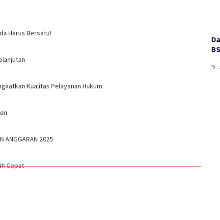
da Harus Bersatu!
Da
BS
elanjutan
9 
ngkatkan Kualitas Pelayanan Hukum
gen
UN ANGGARAN 2025
bih Cepat