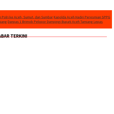
n Polri ke Aceh, Sumut, dan Sumbar
Kapolda Aceh Hadiri Peresmian SPPG
miang
Danpas 1 Brimob Pelopor Dampingi Bupati Aceh Tamiang Lepas
ABAR TERKINI