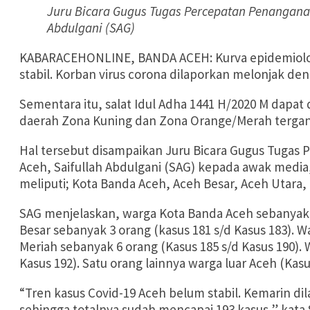
Juru Bicara Gugus Tugas Percepatan Penanganan
Abdulgani (SAG)
KABARACEHONLINE, BANDA ACEH: Kurva epidemiologi
stabil. Korban virus corona dilaporkan melonjak d
Sementara itu, salat Idul Adha 1441 H/2020 M dapat 
daerah Zona Kuning dan Zona Orange/Merah tergan
Hal tersebut disampaikan Juru Bicara Gugus Tugas
Aceh, Saifullah Abdulgani (SAG) kepada awak media,
meliputi; Kota Banda Aceh, Aceh Besar, Aceh Utara,
SAG menjelaskan, warga Kota Banda Aceh sebanyak 9
Besar sebanyak 3 orang (kasus 181 s/d Kasus 183). W
Meriah sebanyak 6 orang (Kasus 185 s/d Kasus 190).
Kasus 192). Satu orang lainnya warga luar Aceh (Kasu
“Tren kasus Covid-19 Aceh belum stabil. Kemarin dila
sehingga totalnya sudah mencapai 193 kasus,” kata