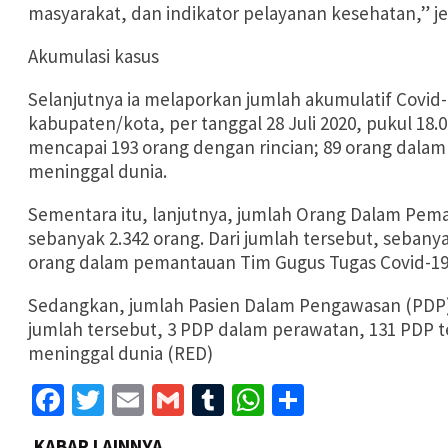
masyarakat, dan indikator pelayanan kesehatan,” je
Akumulasi kasus
Selanjutnya ia melaporkan jumlah akumulatif Covid-
kabupaten/kota, per tanggal 28 Juli 2020, pukul 18.
mencapai 193 orang dengan rincian; 89 orang dala
meninggal dunia.
Sementara itu, lanjutnya, jumlah Orang Dalam Pema
sebanyak 2.342 orang. Dari jumlah tersebut, sebanyak
orang dalam pemantauan Tim Gugus Tugas Covid-19
Sedangkan, jumlah Pasien Dalam Pengawasan (PDP) 
jumlah tersebut, 3 PDP dalam perawatan, 131 PDP t
meninggal dunia (RED)
Facebook
Twitter
Email
Gmail
Tumblr
WhatsApp
Share
KABAR LAINNYA