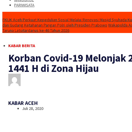
PARIWISATA
KABAR TERKINI
FKIJK Aceh Perkuat Kepedulian Sosial Melalui Renovasi Masjid Syuhada K
dan Gudang Ketahanan Pangan Polri oleh Presiden Prabowo
Wakapolda Ac
Taruna Latsitardanus ke-46 Tahun 2026
KABAR BERITA
Korban Covid-19 Melonjak 2
1441 H di Zona Hijau
KABAR ACEH
Juli 28, 2020