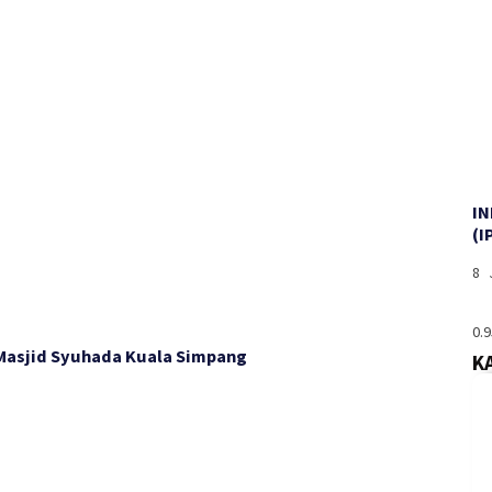
I
(I
8 
 Masjid Syuhada Kuala Simpang
K