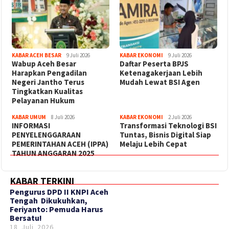
KABAR ACEH BESAR
9 Juli 2026
KABAR EKONOMI
9 Juli 2026
Wabup Aceh Besar
Daftar Peserta BPJS
Harapkan Pengadilan
Ketenagakerjaan Lebih
Negeri Jantho Terus
Mudah Lewat BSI Agen
Tingkatkan Kualitas
Pelayanan Hukum
KABAR UMUM
8 Juli 2026
KABAR EKONOMI
2 Juli 2026
INFORMASI
Transformasi Teknologi BSI
PENYELENGGARAAN
Tuntas, Bisnis Digital Siap
PEMERINTAHAN ACEH (IPPA)
Melaju Lebih Cepat
TAHUN ANGGARAN 2025
KABAR TERKINI
‎Pengurus DPD II KNPI Aceh
Tengah Dikukuhkan,
Feriyanto: Pemuda Harus
Bersatu!
18 Juli 2026