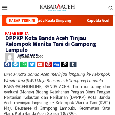
asi Masjid Syuhada Kuala Simpang
KABAR TERKINI
Kapolda Aceh Hadiri P
KABAR BERITA
DPPKP Kota Banda Aceh Tinjau
Kelompok Wanita Tani di Gampong
Lampulo
KABAR ACEH
Agustus 18, 2020
DPPKP Kota Banda Aceh meninjau langsung ke Kelompok
Wanita Tani (KWT) Maju Beusaree di Gampong Lampulo
KABARACEHONLINE, BANDA ACEH: Tim monitoring dan
evaluasi (Monev) Bidang Ketahanan Pangan Dinas Pangan
Pertanian Kelautan dan Perikanan (DPPKP) Kota Banda
Aceh meninjau langsung ke Kelompok Wanita Tani (KWT)
Maju Beusaree di Gampong Lampulo, Kecamatan Kuta
Alam, Kota Banda Aceh, Selasa (18/7/20).