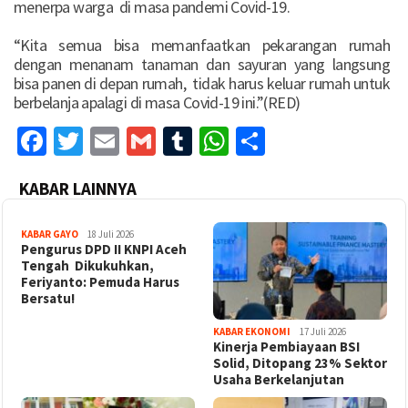
menerpa warga di masa pandemi Covid-19.
“Kita semua bisa memanfaatkan pekarangan rumah
dengan menanam tanaman dan sayuran yang langsung
bisa panen di depan rumah, tidak harus keluar rumah untuk
berbelanja apalagi di masa Covid-19 ini.”(RED)
Facebook
Twitter
Email
Gmail
Tumblr
WhatsApp
Share
KABAR LAINNYA
KABAR GAYO
18 Juli 2026
‎Pengurus DPD II KNPI Aceh
Tengah Dikukuhkan,
Feriyanto: Pemuda Harus
Bersatu!
KABAR EKONOMI
17 Juli 2026
Kinerja Pembiayaan BSI
Solid, Ditopang 23% Sektor
Usaha Berkelanjutan