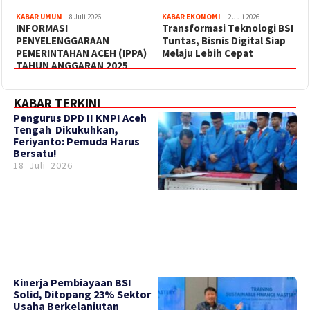
KABAR UMUM
8 Juli 2026
KABAR EKONOMI
2 Juli 2026
INFORMASI
Transformasi Teknologi BSI
PENYELENGGARAAN
Tuntas, Bisnis Digital Siap
PEMERINTAHAN ACEH (IPPA)
Melaju Lebih Cepat
TAHUN ANGGARAN 2025
KABAR TERKINI
‎Pengurus DPD II KNPI Aceh
Tengah Dikukuhkan,
Feriyanto: Pemuda Harus
Bersatu!
18 Juli 2026
Kinerja Pembiayaan BSI
Solid, Ditopang 23% Sektor
Usaha Berkelanjutan