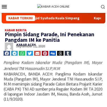
lui Renovasi Masjid Syuhada Kuala Simpang
KABAR TERKINI
Kapolda Aceh 
KABAR BERITA
Pimpin Sidang Parade, Ini Penekanan
Pangdam IM ke Panitia
KABAR ACEH
September 12, 2020
Panglima Kodam Iskandar Muda (Pangdam IM), Mayor
Jenderal TNI Hassanudin S.I.P, M.M
KABARACEH, BANDA ACEH: Panglima Kodam Iskandar
Muda (Pangdam IM), Mayor Jenderal TNI Hassanudin S.I.P,
M.M memimpin sidang Parade Calon Bintara Prajurit Karier
(CABA PK) TNI AD sumber pria Reguler Kodam IM TA 2020
di lapangan Indoor Jasdam IM, Neusu, Banda Aceh, Jumat
(11/9/2020).