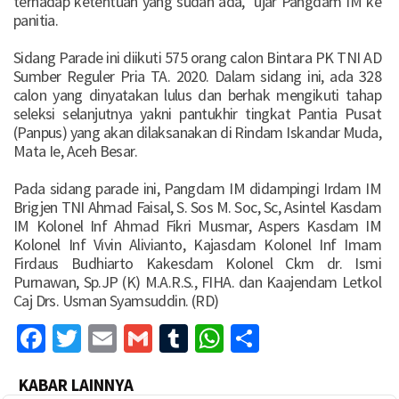
terhadap ketentuan yang sudah ada,” ujar Pangdam IM ke
panitia.
Sidang Parade ini diikuti 575 orang calon Bintara PK TNI AD
Sumber Reguler Pria TA. 2020. Dalam sidang ini, ada 328
calon yang dinyatakan lulus dan berhak mengikuti tahap
seleksi selanjutnya yakni pantukhir tingkat Pantia Pusat
(Panpus) yang akan dilaksanakan di Rindam Iskandar Muda,
Mata Ie, Aceh Besar.
Pada sidang parade ini, Pangdam IM didampingi Irdam IM
Brigjen TNI Ahmad Faisal, S. Sos M. Soc, Sc, Asintel Kasdam
IM Kolonel Inf Ahmad Fikri Musmar, Aspers Kasdam IM
Kolonel Inf Vivin Alivianto, Kajasdam Kolonel Inf Imam
Firdaus Budhiarto Kakesdam Kolonel Ckm dr. Ismi
Purnawan, Sp.JP (K) M.A.R.S., FIHA. dan Kaajendam Letkol
Caj Drs. Usman Syamsuddin. (RD)
Facebook
Twitter
Email
Gmail
Tumblr
WhatsApp
Share
KABAR LAINNYA