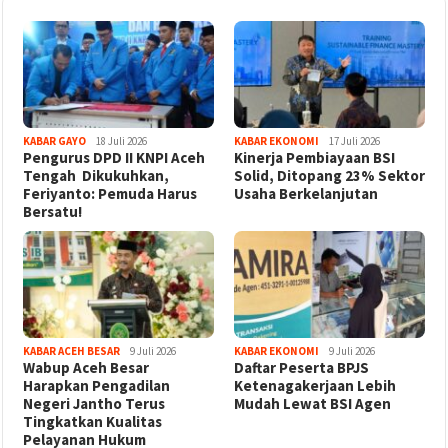
KABAR GAYO
18 Juli 2026
KABAR EKONOMI
17 Juli 2026
‎Pengurus DPD II KNPI Aceh
Kinerja Pembiayaan BSI
Tengah Dikukuhkan,
Solid, Ditopang 23% Sektor
Feriyanto: Pemuda Harus
Usaha Berkelanjutan
Bersatu!
KABAR ACEH BESAR
9 Juli 2026
KABAR EKONOMI
9 Juli 2026
Wabup Aceh Besar
Daftar Peserta BPJS
Harapkan Pengadilan
Ketenagakerjaan Lebih
Negeri Jantho Terus
Mudah Lewat BSI Agen
Tingkatkan Kualitas
Pelayanan Hukum