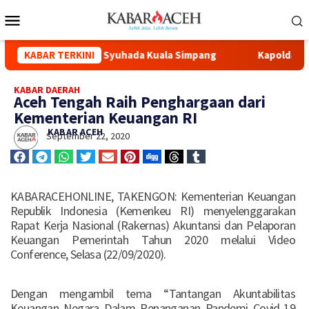
i Renovasi Masjid Syuhada Kuala Simpang
KABAR TERKINI
Kapolda Aceh Ha
KABAR DAERAH
Aceh Tengah Raih Penghargaan dari
Kementerian Keuangan RI
KABAR ACEH
September 22, 2020
KABARACEHONLINE, TAKENGON: Kementerian Keuangan
Republik Indonesia (Kemenkeu RI) menyelenggarakan
Rapat Kerja Nasional (Rakernas) Akuntansi dan Pelaporan
Keuangan Pemerintah Tahun 2020 melalui Video
Conference, Selasa (22/09/2020).
Dengan mengambil tema “Tantangan Akuntabilitas
Keuangan Negara Dalam Penanganan Pandemi Covid-19