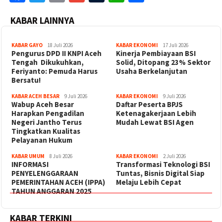
KABAR LAINNYA
KABAR GAYO
18 Juli 2026
KABAR EKONOMI
17 Juli 2026
‎Pengurus DPD II KNPI Aceh
Kinerja Pembiayaan BSI
Tengah Dikukuhkan,
Solid, Ditopang 23% Sektor
Feriyanto: Pemuda Harus
Usaha Berkelanjutan
Bersatu!
KABAR ACEH BESAR
9 Juli 2026
KABAR EKONOMI
9 Juli 2026
Wabup Aceh Besar
Daftar Peserta BPJS
Harapkan Pengadilan
Ketenagakerjaan Lebih
Negeri Jantho Terus
Mudah Lewat BSI Agen
Tingkatkan Kualitas
Pelayanan Hukum
KABAR UMUM
8 Juli 2026
KABAR EKONOMI
2 Juli 2026
INFORMASI
Transformasi Teknologi BSI
PENYELENGGARAAN
Tuntas, Bisnis Digital Siap
PEMERINTAHAN ACEH (IPPA)
Melaju Lebih Cepat
TAHUN ANGGARAN 2025
KABAR TERKINI