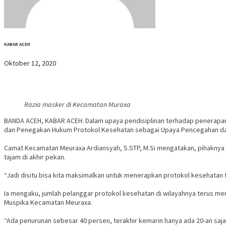
KABAR ACEH
Oktober 12, 2020
Razia masker di Kecamatan Muraxa
BANDA ACEH, KABAR ACEH: Dalam upaya pendisiplinan terhadap penerapan 
dan Penegakan Hukum Protokol Kesehatan sebagai Upaya Pencegahan dan 
Camat Kecamatan Meuraxa Ardiansyah, S.STP, M.Si mengatakan, pihaknya r
tajam di akhir pekan.
“Jadi disitu bisa kita maksimalkan untuk menerapkan protokol kesehatan t
Ia mengaku, jumlah pelanggar protokol kesehatan di wilayahnya terus men
Muspika Kecamatan Meuraxa.
“Ada penurunan sebesar 40 persen, terakhir kemarin hanya ada 20-an saja y