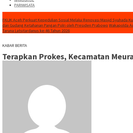
PARIWISATA
KABAR TERKINI
FKIJK Aceh Perkuat Kepedulian Sosial Melalui Renovasi Masjid Syuhada K
dan Gudang Ketahanan Pangan Polri oleh Presiden Prabowo
Wakapolda Ac
Taruna Latsitardanus ke-46 Tahun 2026
KABAR BERITA
Terapkan Prokes, Kecamatan Meura