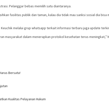
strasi. Pelanggar bebas memilih satu diantaranya.
ihkan fasilitas publik dan taman, kalau dia tidak mau sanksi sosial dia bi
m Keuchik melalui grup whatsapp terkait informasi terbaru juga update ter
an masyarakat dalam menerapkan protokol kesehatan terus meningkat,” h
Harus Bersatu!
jutan
atkan Kualitas Pelayanan Hukum