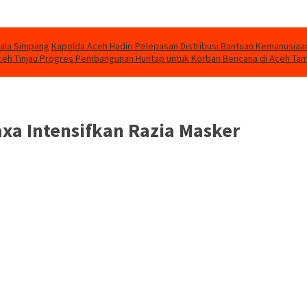
uala Simpang
Kapolda Aceh Hadiri Pelepasan Distribusi Bantuan Kemanusiaa
eh Tinjau Progres Pembangunan Huntap untuk Korban Bencana di Aceh Ta
xa Intensifkan Razia Masker