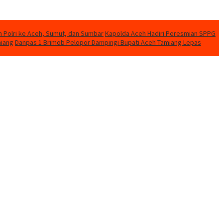
n Polri ke Aceh, Sumut, dan Sumbar
Kapolda Aceh Hadiri Peresmian SPPG
miang
Danpas 1 Brimob Pelopor Dampingi Bupati Aceh Tamiang Lepas