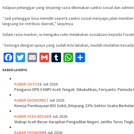
Adapun pelanggar yang terjaring razia dikenakan sanksi sosial dan admini
“Jadi pelanggar bisa memilih seperti sanksi sosial menyapu jalan members
langsung ke retribusi daerah,” lanjutnya.
Selain razia masker, ia mengaku rutin melakukan sosialisasi kepada Foru
“Semoga dengan upaya yang sudah kita lakukan, mudah-mudahan kesadar
Facebook
Twitter
Email
Gmail
Tumblr
WhatsApp
Share
KABAR LAINNYA
KABAR GAYO
18 Juli 2026
‎Pengurus DPD II KNPI Aceh Tengah Dikukuhkan, Feriyanto: Pemuda 
KABAR EKONOMI
17 Juli 2026
Kinerja Pembiayaan BSI Solid, Ditopang 23% Sektor Usaha Berkelan
KABAR ACEH BESAR
9 Juli 2026
Wabup Aceh Besar Harapkan Pengadilan Negeri Jantho Terus Tingk
KABAR EKONOMI
9 Juli 2026