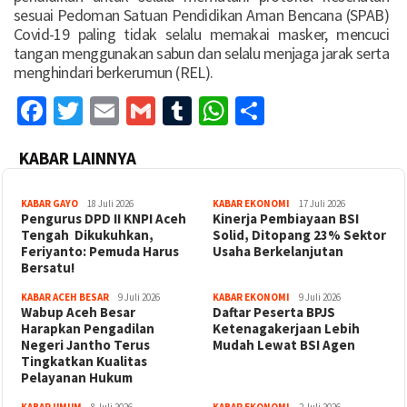
sesuai Pedoman Satuan Pendidikan Aman Bencana (SPAB)
Covid-19 paling tidak selalu memakai masker, mencuci
tangan menggunakan sabun dan selalu menjaga jarak serta
menghindari berkerumun (REL).
Facebook
Twitter
Email
Gmail
Tumblr
WhatsApp
Share
KABAR LAINNYA
KABAR GAYO
18 Juli 2026
KABAR EKONOMI
17 Juli 2026
‎Pengurus DPD II KNPI Aceh
Kinerja Pembiayaan BSI
Tengah Dikukuhkan,
Solid, Ditopang 23% Sektor
Feriyanto: Pemuda Harus
Usaha Berkelanjutan
Bersatu!
KABAR ACEH BESAR
9 Juli 2026
KABAR EKONOMI
9 Juli 2026
Wabup Aceh Besar
Daftar Peserta BPJS
Harapkan Pengadilan
Ketenagakerjaan Lebih
Negeri Jantho Terus
Mudah Lewat BSI Agen
Tingkatkan Kualitas
Pelayanan Hukum
KABAR UMUM
8 Juli 2026
KABAR EKONOMI
2 Juli 2026