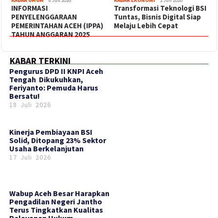
INFORMASI
Transformasi Teknologi BSI
PENYELENGGARAAN
Tuntas, Bisnis Digital Siap
PEMERINTAHAN ACEH (IPPA)
Melaju Lebih Cepat
TAHUN ANGGARAN 2025
KABAR TERKINI
‎Pengurus DPD II KNPI Aceh
Tengah Dikukuhkan,
Feriyanto: Pemuda Harus
Bersatu!
18 Juli 2026
Kinerja Pembiayaan BSI
Solid, Ditopang 23% Sektor
Usaha Berkelanjutan
17 Juli 2026
Wabup Aceh Besar Harapkan
Pengadilan Negeri Jantho
Terus Tingkatkan Kualitas
Pelayanan Hukum