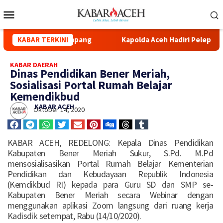
 Syuhada Kuala Simpang
KABAR TERKINI
Kapolda Aceh Hadiri Pelepasan Di
KABAR DAERAH
Dinas Pendidikan Bener Meriah,
Sosialisasi Portal Rumah Belajar
Kemendikbud
KABAR ACEH
Oktober 14, 2020
KABAR ACEH, REDELONG: Kepala Dinas Pendidikan
Kabupaten Bener Meriah Sukur, S.Pd. M.Pd
mensosialisasikan Portal Rumah Belajar Kementerian
Pendidikan dan Kebudayaan Republik Indonesia
(Kemdikbud RI) kepada para Guru SD dan SMP se-
Kabupaten Bener Meriah secara Webinar dengan
menggunakan aplikasi Zoom langsung dari ruang kerja
Kadisdik setempat, Rabu (14/10/2020).