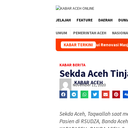
JELAJAH
FEATURE
DAERAH
DUNI
UMUM
PEMERINTAH ACEH
NASIONA
K Aceh Perkuat Kepedulian Sosial Melalui Renovasi Masjid Syuha
KABAR TERKINI
KABAR BERITA
Sekda Aceh Tin
KABAR ACEH
November 11, 2020
Sekda Aceh, Taqwallah saat m
Pasien di RSUDZA, Banda Aceh,