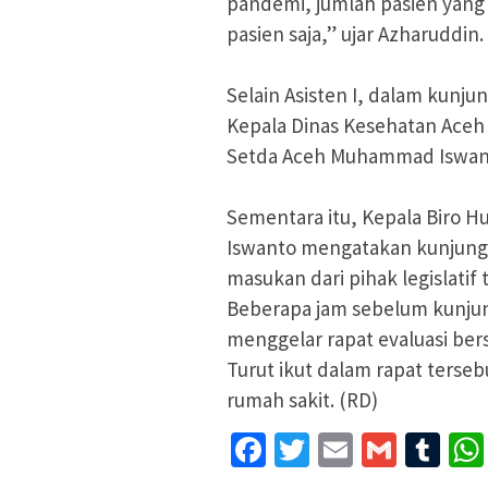
pandemi, jumlah pasien yang d
pasien saja,” ujar Azharuddin.
Selain Asisten I, dalam kunju
Kepala Dinas Kesehatan Aceh
Setda Aceh Muhammad Iswan
Sementara itu, Kepala Biro
Iswanto mengatakan kunjunga
masukan dari pihak legislatif
Beberapa jam sebelum kunjun
menggelar rapat evaluasi be
Turut ikut dalam rapat terse
rumah sakit. (RD)
Facebook
Twitter
Email
Gmail
Tu