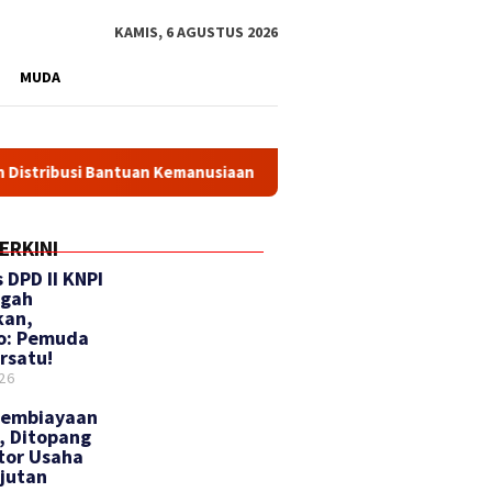
KAMIS, 6 AGUSTUS 2026
MUDA
si Bantuan Kemanusiaan Polri ke Aceh, Sumut, dan Sumbar
ERKINI
 DPD II KNPI
ngah
kan,
to: Pemuda
rsatu!
26
Pembiayaan
d, Ditopang
tor Usaha
jutan