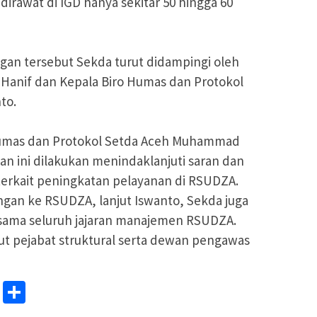
irawat di IGD hanya sekitar 50 hingga 60
ngan tersebut Sekda turut didampingi oleh
 Hanif dan Kepala Biro Humas dan Protokol
to.
 Humas dan Protokol Setda Aceh Muhammad
n ini dilakukan menindaklanjuti saran dan
 terkait peningkatan pelayanan di RSUDZA.
gan ke RSUDZA, lanjut Iswanto, Sekda juga
rsama seluruh jajaran manajemen RSUDZA.
but pejabat struktural serta dewan pengawas
mblr
WhatsApp
Share