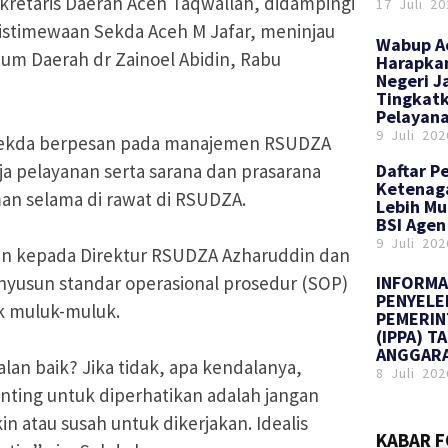
etaris Daerah Aceh Taqwallah, didampingi
17 Juli 20
istimewaan Sekda Aceh M Jafar, meninjau
Wabup A
um Daerah dr Zainoel Abidin, Rabu
Harapka
Negeri J
Tingkatk
Pelayan
9 Juli 202
Sekda berpesan pada manajemen RSUDZA
Daftar P
ja pelayanan serta sarana dan prasarana
Ketenag
an selama di rawat di RSUDZA.
Lebih M
BSI Agen
9 Juli 202
san kepada Direktur RSUDZA Azharuddin dan
nyusun standar operasional prosedur (SOP)
INFORMA
PENYEL
k muluk-muluk.
PEMERIN
(IPPA) T
ANGGARA
lan baik? Jika tidak, apa kendalanya,
8 Juli 202
enting untuk diperhatikan adalah jangan
n atau susah untuk dikerjakan. Idealis
KABAR 