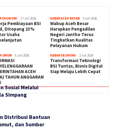
R EKONOMI
17 Juli 2026
KABAR ACEH BESAR
9 Juli 2026
erja Pembiayaan BSI
Wabup Aceh Besar
id, Ditopang 23%
Harapkan Pengadilan
tor Usaha
Negeri Jantho Terus
kelanjutan
Tingkatkan Kualitas
Pelayanan Hukum
R UMUM
8 Juli 2026
KABAR EKONOMI
2 Juli 2026
ORMASI
Transformasi Teknologi
YELENGGARAAN
BSI Tuntas, Bisnis Digital
ERINTAHAN ACEH
Siap Melaju Lebih Cepat
PA) TAHUN ANGGARAN
5
n Sosial Melalui
la Simpang
n Distribusi Bantuan
Sumut, dan Sumbar