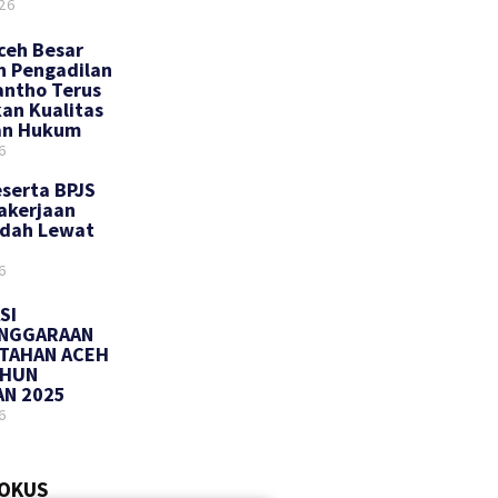
26
ceh Besar
n Pengadilan
antho Terus
an Kualitas
an Hukum
6
eserta BPJS
akerjaan
udah Lewat
6
SI
ENGGARAAN
TAHAN ACEH
AHUN
N 2025
6
FOKUS