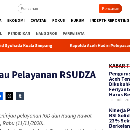
Pencarian
A
EKONOMI
CATATAN
FOKUS
HUKUM
INDEPTH REPORTING
L
PENDIDIKAN
NANGGROE
PARIWISATA
da Kuala Simpang
Kapolda Aceh Hadiri Pelepasan Distribu
KABAR T
jau Pelayanan RSUDZA
‎Pengurus
Aceh Te
Dikukuh
Feriyan
Harus Be
18 Juli 20
Kinerja 
eninjau pelayanan IGD dan Ruang Rawat
BSI Soli
23% Sek
 Rabu (11/11/2020).
Berkelan