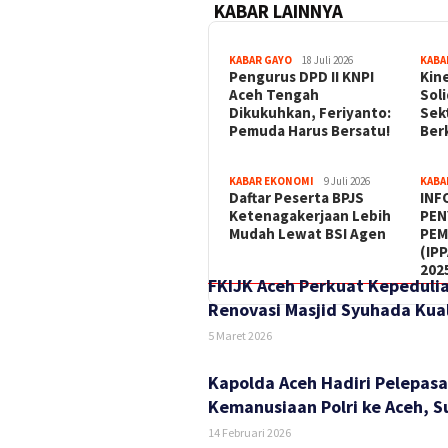
KABAR LAINNYA
KABAR GAYO
18 Juli 2026
KABA
‎Pengurus DPD II KNPI
Kin
Aceh Tengah
Sol
Dikukuhkan, Feriyanto:
Sek
Pemuda Harus Bersatu!
Ber
KABAR EKONOMI
9 Juli 2026
KABA
Daftar Peserta BPJS
INF
Ketenagakerjaan Lebih
PEN
Mudah Lewat BSI Agen
PEM
(IP
202
FKIJK Aceh Perkuat Kepedulia
Renovasi Masjid Syuhada Kua
5 Maret 2026
Kapolda Aceh Hadiri Pelepasa
Kemanusiaan Polri ke Aceh, 
14 Februari 2026