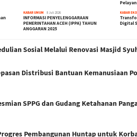
Pelaya
KABAR UMUM
8 Juli 2026
KABAR EK
aan
INFORMASI PENYELENGGARAAN
Transfo
PEMERINTAHAN ACEH (IPPA) TAHUN
Digital 
ANGGARAN 2025
dulian Sosial Melalui Renovasi Masjid Sy
epasan Distribusi Bantuan Kemanusiaan Po
resmian SPPG dan Gudang Ketahanan Pangan
Progres Pembangunan Huntap untuk Korba