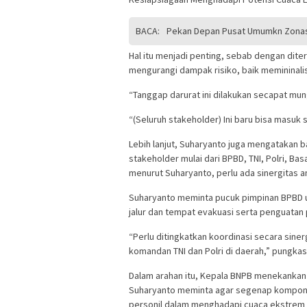
BACA:
Pekan Depan Pusat Umumkn Zonasi
Hal itu menjadi penting, sebab dengan dit
mengurangi dampak risiko, baik memininalis
“Tanggap darurat ini dilakukan secapat mu
“(Seluruh stakeholder) Ini baru bisa masuk
Lebih lanjut, Suharyanto juga mengatakan
stakeholder mulai dari BPBD, TNI, Polri, B
menurut Suharyanto, perlu ada sinergitas an
Suharyanto meminta pucuk pimpinan BPBD un
jalur dan tempat evakuasi serta penguatan p
“Perlu ditingkatkan koordinasi secara siner
komandan TNI dan Polri di daerah,” pungkas
Dalam arahan itu, Kepala BNPB menekankan
Suharyanto meminta agar segenap kompone
personil dalam menghadapi cuaca ekstrem y