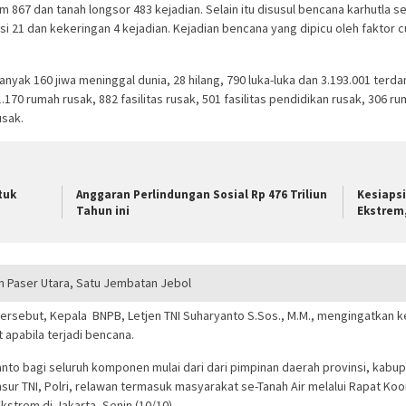
em 867 dan tanah longsor 483 kejadian. Selain itu disusul bencana karhutla
 21 dan kekeringan 4 kejadian. Kejadian bencana yang dipicu oleh faktor c
anyak 160 jiwa meninggal dunia, 28 hilang, 790 luka-luka dan 3.193.001 ter
.170 rumah rusak, 882 fasilitas rusak, 501 fasilitas pendidikan rusak, 306 r
usak.
tuk
Anggaran Perlindungan Sosial Rp 476 Triliun
Kesiaps
Tahun ini
Ekstrem,
m Paser Utara, Satu Jembatan Jebol
 tersebut, Kepala BNPB, Letjen TNI Suharyanto S.Sos., M.M., mengingatkan
apabila terjadi bencana.
anto bagi seluruh komponen mulai dari dari pimpinan daerah provinsi, kab
ur TNI, Polri, relawan termasuk masyarakat se-Tanah Air melalui Rapat Ko
strem di Jakarta, Senin (10/10).