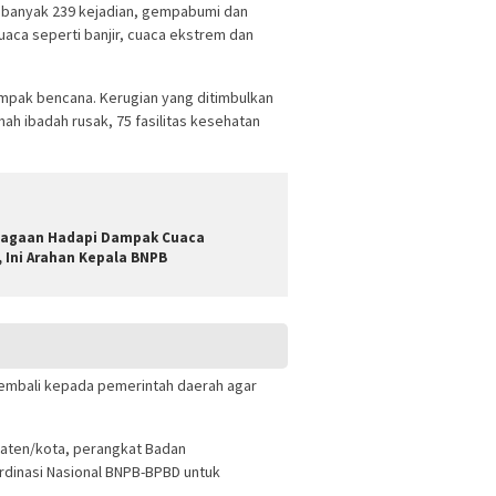
 sebanyak 239 kejadian, gempabumi dan
uaca seperti banjir, cuaca ekstrem dan
dampak bencana. Kerugian yang ditimbulkan
umah ibadah rusak, 75 fasilitas kesehatan
iagaan Hadapi Dampak Cuaca
 Ini Arahan Kepala BNPB
 kembali kepada pemerintah daerah agar
upaten/kota, perangkat Badan
ordinasi Nasional BNPB-BPBD untuk