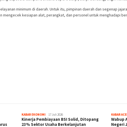
layanan minimum di daerah. Untuk itu, pimpinan daerah dan segenap jajar
 mengecek kesiapan alat, perangkat, dan personel untuk menghadapi benc
KABAR EKONOMI
17 Juli 2026
KABAR ACE
h
Kinerja Pembiayaan BSI Solid, Ditopang
Wabup A
arus
23% Sektor Usaha Berkelanjutan
Negeri 