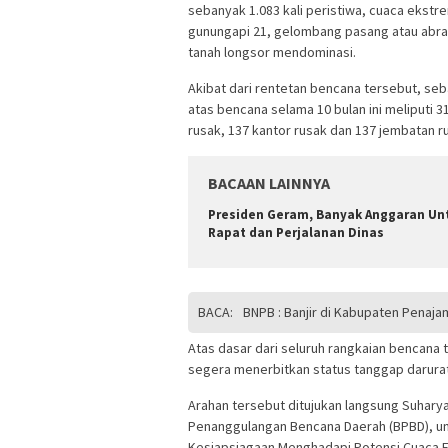
sebanyak 1.083 kali peristiwa, cuaca ekstr
gunungapi 21, gelombang pasang atau abrasi
tanah longsor mendominasi.
Akibat dari rentetan bencana tersebut, seb
atas bencana selama 10 bulan ini meliputi 31
rusak, 137 kantor rusak dan 137 jembatan r
BACAAN LAINNYA
Presiden Geram, Banyak Anggaran Un
Rapat dan Perjalanan Dinas
BACA:
BNPB : Banjir di Kabupaten Penaja
Atas dasar dari seluruh rangkaian bencana
segera menerbitkan status tanggap darurat 
Arahan tersebut ditujukan langsung Suhary
Penanggulangan Bencana Daerah (BPBD), uns
Kesiapsiagaan Menghadapi Potensi Cuaca Ek