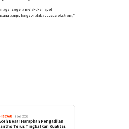
an agar segera melakukan apel
ana banjir, longsor akibat cuaca ekstrem,”
H BESAR
9 Juli 2026
ceh Besar Harapkan Pengadilan
Jantho Terus Tingkatkan Kualitas