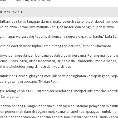
 Baru Covid-19
erbitkannya status tanggap darurat maka seluruh stakeholder dapat membe
ir jatuhnya korban jiwa maupun kerugian materi dan penghidupan lainnya.
ngkin, agar warga yang tedampak bencana segera dapat terbantu,” kata Su
 setelah daerah menetapkan status tanggap darurat,” imbuh Suharyanto.
 bahwa penanggulangan bencana adalah urusan bersama. Penanganan bencan
asarnas, Dinas PUPR, Dinas Kesehatan, Dinas Sosial, akademisi, media massa,
tar stakeholder yang dimulai dari koordinasi.
tuk menginisiasi giat yang merujuk pada peningkatan kesiapsiagaan, sepert
eringatan dini bersama TNI dan Polri.
gis. Tolong kepala BPBD ini menjadi pendorong, menjadi inisiator dan koord
 Suharyanto.
 bahwa penanggulangan bencana sudah menjadi standar pelayanan minimum
n pemerintah daerah segera melaksanakan apel kesiapsiagaan untuk meng
ang dapat berdampak bencana seperti banjir, banjir bandang, angin kenca