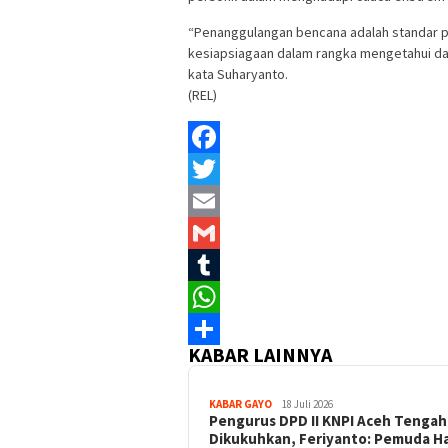
“Penanggulangan bencana adalah standar pe
kesiapsiagaan dalam rangka mengetahui dan
kata Suharyanto.
(REL)
Facebook
Twitter
Email
Gmail
Tumblr
WhatsApp
KABAR LAINNYA
Share
KABAR GAYO
18 Juli 2026
‎Pengurus DPD II KNPI Aceh Tenga
Dikukuhkan, Feriyanto: Pemuda H