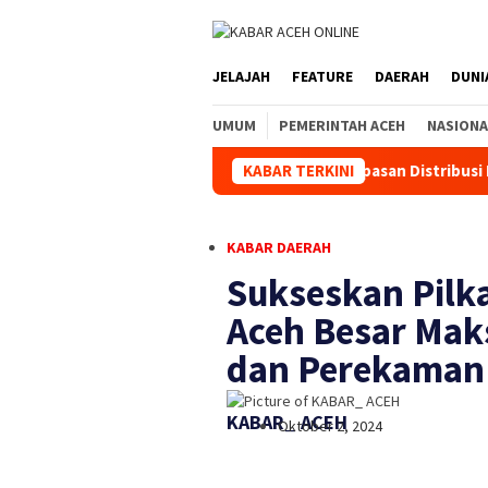
JELAJAH
FEATURE
DAERAH
DUNI
UMUM
PEMERINTAH ACEH
NASIONA
Kapolda Aceh Hadiri Pelepasan Distribusi Bantuan Kemanu
KABAR TERKINI
KABAR DAERAH
Sukseskan Pilka
Aceh Besar Mak
dan Perekaman 
KABAR_ ACEH
Oktober 2, 2024