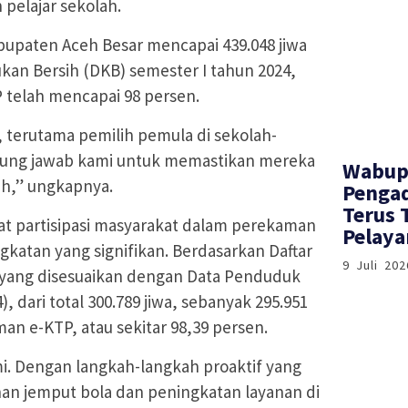
 pelajar sekolah.
bupaten Aceh Besar mencapai 439.048 jiwa
an Bersih (DKB) semester I tahun 2024,
 telah mencapai 98 persen.
, terutama pemilih pemula di sekolah-
gung jawab kami untuk memastikan mereka
Wabup
lih,” ungkapnya.
Pengad
Terus 
t partisipasi masyarakat dalam perekaman
Pelay
katan yang signifikan. Berdasarkan Daftar
9 Juli 202
, yang disesuaikan dengan Data Penduduk
, dari total 300.789 jiwa, sebanyak 295.951
an e-KTP, atau sekitar 98,39 persen.
mi. Dengan langkah-langkah proaktif yang
nan jemput bola dan peningkatan layanan di