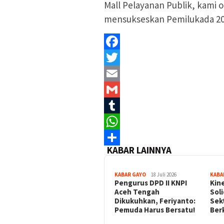
Mall Pelayanan Publik, kami o
mensukseskan Pemilukada 20
Facebook
Twitter
Email
Gmail
Tumblr
WhatsApp
KABAR LAINNYA
Share
KABAR GAYO
18 Juli 2026
KABA
‎Pengurus DPD II KNPI
Kin
Aceh Tengah
Sol
Dikukuhkan, Feriyanto:
Sek
Pemuda Harus Bersatu!
Ber