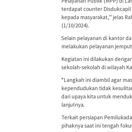
Pelayanan Publik (MPP) di La
terdapat counter Disdukcap
kepada masyarakat,” jelas Ra
(1/10/2024).
Selain pelayanan di kantor da
melakukan pelayanan jemput 
Kegiatan ini dilakukan deng
sekolah-sekolah di wilayah K
“Langkah ini diambil agar 
kependudukan tidak kesulita
dari upaya kita untuk mendu
lanjutnya.
Terkait persiapan Pemiluka
pihaknya saat ini tengah fo