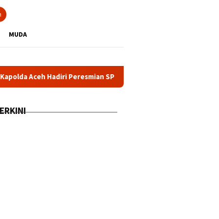
n
MUDA
diri Peresmian SPPG dan Gudang Ketahanan Pangan Polri oleh P
ERKINI