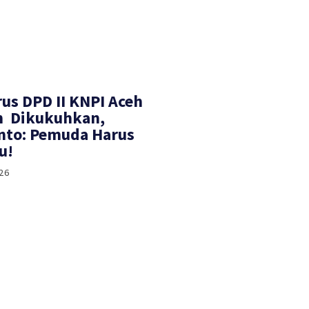
rus DPD II KNPI Aceh
h Dikukuhkan,
nto: Pemuda Harus
u!
26