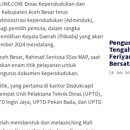
INE.COM: Dinas Kependudukan dan
l) Kabupaten Aceh Besar terus
dministrasi kependudukan (Adminduk),
gi pemilih pemula, dalam rangka
milihan Kepala Daerah (Pilkada) yang akan
‎Pengu
ember 2024 mendatang.
Tenga
Feriya
Aceh Besar, Rahmad Sentosa SSos MAP, saat
Bersat
iakan enam titik pelayanan untuk
ngurus dokumen kependudukan.
18 Juli 20
tik, yang pertama di kantor Disdukcapil
empat Unit Pelaksana Teknis Dinas (UPTD),
D Ingin Jaya, UPTD Pekan Bada, dan UPTD
a telah membentuk dan melaunching Mall