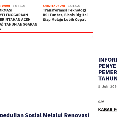
R UMUM
8 Juli 2026
KABAR EKONOMI
2 Juli 2026
ORMASI
Transformasi Teknologi
YELENGGARAAN
BSI Tuntas, Bisnis Digital
ERINTAHAN ACEH
Siap Melaju Lebih Cepat
PA) TAHUN ANGGARAN
5
INFOR
PENYE
PEMER
TAHUN
8 Juli 202
KABAR 
pedulian Sosial Melalui Renovasi