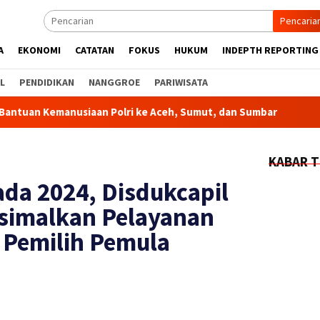
Pencaria
A
EKONOMI
CATATAN
FOKUS
HUKUM
INDEPTH REPORTING
L
PENDIDIKAN
NANGGROE
PARIWISATA
siaan Polri ke Aceh, Sumut, dan Sumbar
Kapolda Aceh Ha
KABAR T
da 2024, Disdukcapil
simalkan Pelayanan
Pemilih Pemula