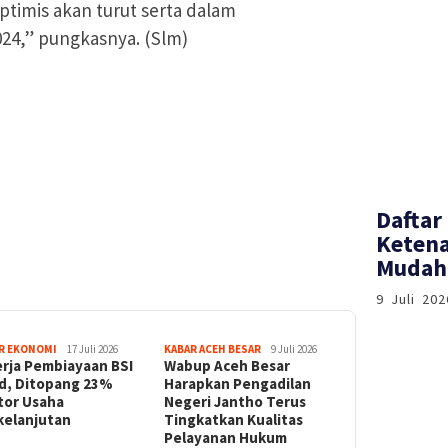
ptimis akan turut serta dalam
24,” pungkasnya. (Slm)
Daftar
Ketena
Mudah 
9 Juli 202
R EKONOMI
17 Juli 2026
KABAR ACEH BESAR
9 Juli 2026
erja Pembiayaan BSI
Wabup Aceh Besar
id, Ditopang 23%
Harapkan Pengadilan
tor Usaha
Negeri Jantho Terus
kelanjutan
Tingkatkan Kualitas
Pelayanan Hukum