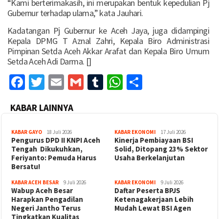
“Kami berterimakasih, ini merupakan bentuk kepedulian Pj
Gubernur terhadap ulama,” kata Jauhari.
Kadatangan Pj Gubernur ke Aceh Jaya, juga didampingi
Kepala DPMG T Aznal Zahri, Kepala Biro Administrasi
Pimpinan Setda Aceh Akkar Arafat dan Kepala Biro Umum
Setda Aceh Adi Darma. []
Facebook
Twitter
Email
Gmail
Tumblr
WhatsApp
Share
KABAR LAINNYA
KABAR GAYO
18 Juli 2026
KABAR EKONOMI
17 Juli 2026
‎Pengurus DPD II KNPI Aceh
Kinerja Pembiayaan BSI
Tengah Dikukuhkan,
Solid, Ditopang 23% Sektor
Feriyanto: Pemuda Harus
Usaha Berkelanjutan
Bersatu!
KABAR ACEH BESAR
9 Juli 2026
KABAR EKONOMI
9 Juli 2026
Wabup Aceh Besar
Daftar Peserta BPJS
Harapkan Pengadilan
Ketenagakerjaan Lebih
Negeri Jantho Terus
Mudah Lewat BSI Agen
Tingkatkan Kualitas