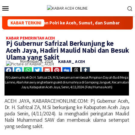
 ke Aceh, Sumut, dan Sumbar
KABAR TERKINI
Kapolda Aceh Hadiri Peresm
KABAR PEMERINTAH ACEH
Pj Gubernur Safrizal Berkunjung ke
Aceh Jaya, Hadiri Maulid Nabi dan Besuk
Ulama yang Sakit
November 4, 2024
KABAR_ ACEH
Pj Gubernur Aceh Dr. H. Safrizal ZA, M.Si, bersama membesuk Pimpinan Dayah Budi Mesja
Lamno, Abah Asnawi yang terbaring sakit di rumahnya di Gampong Janguet, Kecamatan
Jaya, Kabupaten Aceh Jaya, Senin, 4/11/2024. (Foto/ Humas Aceh)
ACEH JAYA, KABARACEHONLINE.COM: Pj Gubernur Aceh,
Dr. H. Safrizal ZA, M.Si berkunjung ke Kabupaten Aceh Jaya
pada Senin, (4/11/2024). Ia menghadiri peringatan Maulid
Nabi Muhammad SAW dan membesuk ulama setempat
yang sedang sakit.