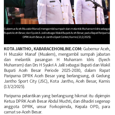
Gubernur Aceh Muzakir Manaf, mengambil sumpah dan melantik Muharram Idris sebagai
Bupati Aceh Besar, dan Syukri A Jalil sebagai Wakil Bupati Aceh Besar, pada Rapat Paripurna
DPRK Aceh Besar, di Jantho Sport Center, Kamis (13/2/2025).
KOTA JANTHO, KABARACEHONLINE.COM:
Gubernur Aceh,
H Muzakir Manaf (Mualem), mengambil sumpah jabatan
dan melantik pasangan H Muharram Idris (Syech
Muharram) dan Drs H Syukri A Jalil sebagai Bupati dan Wakil
Bupati Aceh Besar Periode 2025-2030, dalam Rapat
Paripurna DPRK Aceh Besar yang berlangsung, di Gedung
Jantho Sport City (JSC), Kota Jantho, Aceh Besar, Kamis
(13/2/2025).
Paripurna pelantikan yang berlangsung hikmat itu dipimpin
Ketua DPRK Aceh Besar Abdul Muchti, dan dihadiri segenap
anggota DPRK, unsur Forkopimda, Kepala OPD, para
camat se-Aceh Besar.