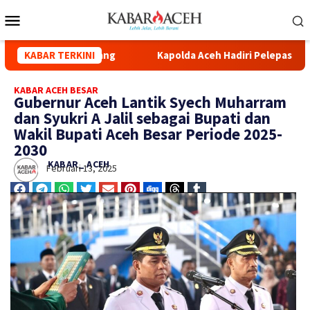
da Kuala Simpang
KABAR TERKINI
Kapolda Aceh Hadiri Pelepasan Distribu
KABAR ACEH BESAR
Gubernur Aceh Lantik Syech Muharram
dan Syukri A Jalil sebagai Bupati dan
Wakil Bupati Aceh Besar Periode 2025-
2030
KABAR_ ACEH
Februari 13, 2025