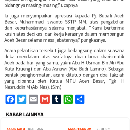
bidangnya masing-masing,” ucapnya.
Ia juga menyampaikan apresiasi kepada Pj. Bupati Aceh
Besar, Muhammad Iswanto SSTP MM, atas pengabdian
dan keberhasilannya selama menjabat. “Kami berterima
kasih atas dedikasi dan kerja kerasnya dalam membangun
Aceh Besar selama masa jabatannya,” pungkasnya.
Acara pelantikan tersebut juga berlangsung dalam suasana
duka mendalam atas wafatnya dua ulama kharismatik
Aceh pada hari yang sama, yakni Abu H Usman Bin Ali (Abu
Kuta Krueng) dan Aba Asnawi (Aba Budi Lamno). Sebagai
bentuk penghormatan, acara ditutup dengan doa takziah
yang dipandu oleh Ketua MPU Aceh Besar, Tgk. H
Nasruddin M (Abi Nas). (Slm)
Facebook
Twitter
Email
Gmail
Tumblr
WhatsApp
Share
KABAR LAINNYA
KABAR GAYO
18 Juli 2026
KABAR EKONOMI
17 Juli 2026