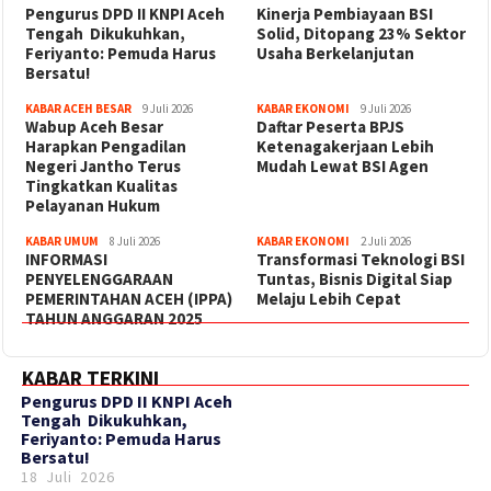
‎Pengurus DPD II KNPI Aceh
Kinerja Pembiayaan BSI
Tengah Dikukuhkan,
Solid, Ditopang 23% Sektor
Feriyanto: Pemuda Harus
Usaha Berkelanjutan
Bersatu!
KABAR ACEH BESAR
9 Juli 2026
KABAR EKONOMI
9 Juli 2026
Wabup Aceh Besar
Daftar Peserta BPJS
Harapkan Pengadilan
Ketenagakerjaan Lebih
Negeri Jantho Terus
Mudah Lewat BSI Agen
Tingkatkan Kualitas
Pelayanan Hukum
KABAR UMUM
8 Juli 2026
KABAR EKONOMI
2 Juli 2026
INFORMASI
Transformasi Teknologi BSI
PENYELENGGARAAN
Tuntas, Bisnis Digital Siap
PEMERINTAHAN ACEH (IPPA)
Melaju Lebih Cepat
TAHUN ANGGARAN 2025
KABAR TERKINI
‎Pengurus DPD II KNPI Aceh
Tengah Dikukuhkan,
Feriyanto: Pemuda Harus
Bersatu!
18 Juli 2026