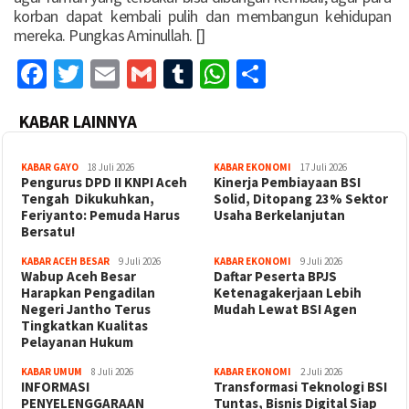
korban dapat kembali pulih dan membangun kehidupan
mereka. Pungkas Aminullah. []
Facebook
Twitter
Email
Gmail
Tumblr
WhatsApp
Share
KABAR LAINNYA
KABAR GAYO
18 Juli 2026
KABAR EKONOMI
17 Juli 2026
‎Pengurus DPD II KNPI Aceh
Kinerja Pembiayaan BSI
Tengah Dikukuhkan,
Solid, Ditopang 23% Sektor
Feriyanto: Pemuda Harus
Usaha Berkelanjutan
Bersatu!
KABAR ACEH BESAR
9 Juli 2026
KABAR EKONOMI
9 Juli 2026
Wabup Aceh Besar
Daftar Peserta BPJS
Harapkan Pengadilan
Ketenagakerjaan Lebih
Negeri Jantho Terus
Mudah Lewat BSI Agen
Tingkatkan Kualitas
Pelayanan Hukum
KABAR UMUM
8 Juli 2026
KABAR EKONOMI
2 Juli 2026
INFORMASI
Transformasi Teknologi BSI
PENYELENGGARAAN
Tuntas, Bisnis Digital Siap