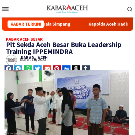
Masjid Syuhada Kuala Simpang
KABAR TERKINI
Kapolda Aceh Hadiri Pelep
KABAR ACEH BESAR
Plt Sekda Aceh Besar Buka Leadership
Training IPPEMINDRA
KABAR_ ACEH
Maret 10, 2025