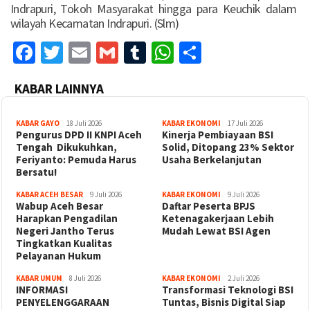
Indrapuri, Tokoh Masyarakat hingga para Keuchik dalam
wilayah Kecamatan Indrapuri. (Slm)
Facebook
Twitter
Email
Gmail
Tumblr
WhatsApp
Share
KABAR LAINNYA
KABAR GAYO
18 Juli 2026
KABAR EKONOMI
17 Juli 2026
‎Pengurus DPD II KNPI Aceh
Kinerja Pembiayaan BSI
Tengah Dikukuhkan,
Solid, Ditopang 23% Sektor
Feriyanto: Pemuda Harus
Usaha Berkelanjutan
Bersatu!
KABAR ACEH BESAR
9 Juli 2026
KABAR EKONOMI
9 Juli 2026
Wabup Aceh Besar
Daftar Peserta BPJS
Harapkan Pengadilan
Ketenagakerjaan Lebih
Negeri Jantho Terus
Mudah Lewat BSI Agen
Tingkatkan Kualitas
Pelayanan Hukum
KABAR UMUM
8 Juli 2026
KABAR EKONOMI
2 Juli 2026
INFORMASI
Transformasi Teknologi BSI
PENYELENGGARAAN
Tuntas, Bisnis Digital Siap