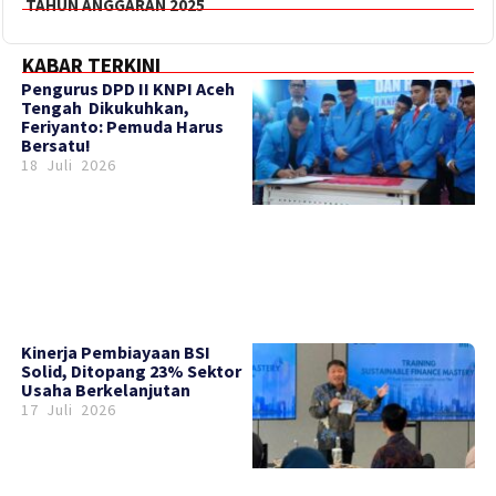
TAHUN ANGGARAN 2025
KABAR TERKINI
‎Pengurus DPD II KNPI Aceh
Tengah Dikukuhkan,
Feriyanto: Pemuda Harus
Bersatu!
18 Juli 2026
Kinerja Pembiayaan BSI
Solid, Ditopang 23% Sektor
Usaha Berkelanjutan
17 Juli 2026