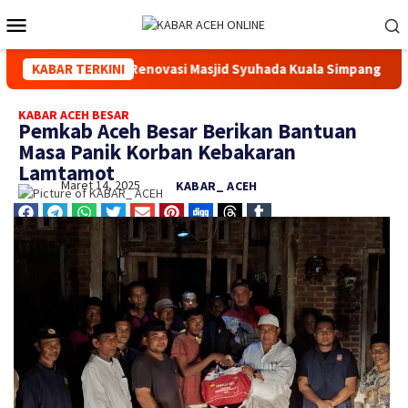
osial Melalui Renovasi Masjid Syuhada Kuala Simpang
KABAR TERKINI
Kap
KABAR ACEH BESAR
Pemkab Aceh Besar Berikan Bantuan
Masa Panik Korban Kebakaran
Lamtamot
Maret 14, 2025
KABAR_ ACEH