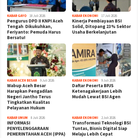
KABAR GAYO
18 Juli 2026
KABAR EKONOMI
17 Juli 2026
‎Pengurus DPD II KNPI Aceh
Kinerja Pembiayaan BSI
Tengah Dikukuhkan,
Solid, Ditopang 23% Sektor
Feriyanto: Pemuda Harus
Usaha Berkelanjutan
Bersatu!
KABAR ACEH BESAR
9 Juli 2026
KABAR EKONOMI
9 Juli 2026
Wabup Aceh Besar
Daftar Peserta BPJS
Harapkan Pengadilan
Ketenagakerjaan Lebih
Negeri Jantho Terus
Mudah Lewat BSI Agen
Tingkatkan Kualitas
Pelayanan Hukum
KABAR UMUM
8 Juli 2026
KABAR EKONOMI
2 Juli 2026
INFORMASI
Transformasi Teknologi BSI
PENYELENGGARAAN
Tuntas, Bisnis Digital Siap
PEMERINTAHAN ACEH (IPPA)
Melaju Lebih Cepat