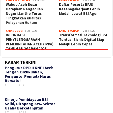
KABAR ACEH BESAR
9 Juli 2026
KABAR EKONOMI
9 Juli 2026
Wabup Aceh Besar
Daftar Peserta BPJS
Harapkan Pengadilan
Ketenagakerjaan Lebih
Negeri Jantho Terus
Mudah Lewat BSI Agen
Tingkatkan Kualitas
Pelayanan Hukum
KABAR UMUM
8 Juli 2026
KABAR EKONOMI
2 Juli 2026
INFORMASI
Transformasi Teknologi BSI
PENYELENGGARAAN
Tuntas, Bisnis Digital Siap
PEMERINTAHAN ACEH (IPPA)
Melaju Lebih Cepat
TAHUN ANGGARAN 2025
KABAR TERKINI
‎Pengurus DPD II KNPI Aceh
Tengah Dikukuhkan,
Feriyanto: Pemuda Harus
Bersatu!
18 Juli 2026
Kinerja Pembiayaan BSI
Solid, Ditopang 23% Sektor
Usaha Berkelanjutan
17 Juli 2026