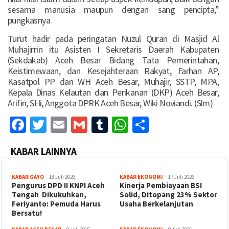
sesama manusia maupun dengan sang pencipta,”
pungkasnya.
Turut hadir pada peringatan Nuzul Quran di Masjid Al
Muhajirrin itu Asisten I Sekretaris Daerah Kabupaten
(Sekdakab) Aceh Besar Bidang Tata Pemerintahan,
Keistimewaan, dan Kesejahteraan Rakyat, Farhan AP,
Kasatpol PP dan WH Aceh Besar, Muhajir, SSTP, MPA,
Kepala Dinas Kelautan dan Perikanan (DKP) Aceh Besar,
Arifin, SHi, Anggota DPRK Aceh Besar, Wiki Noviandi. (Slm)
Facebook
Twitter
Email
Gmail
Tumblr
WhatsApp
Share
KABAR LAINNYA
KABAR GAYO
18 Juli 2026
KABAR EKONOMI
17 Juli 2026
‎Pengurus DPD II KNPI Aceh
Kinerja Pembiayaan BSI
Tengah Dikukuhkan,
Solid, Ditopang 23% Sektor
Feriyanto: Pemuda Harus
Usaha Berkelanjutan
Bersatu!