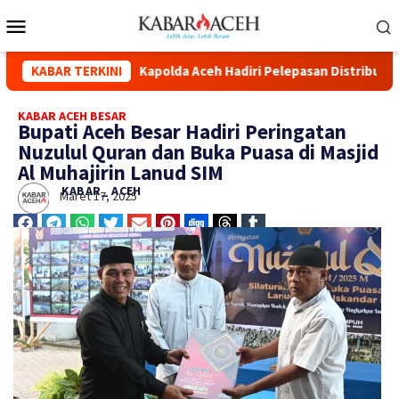
a Simpang
KABAR TERKINI
Kapolda Aceh Hadiri Pelepasan Distribusi Ban
KABAR ACEH BESAR
Bupati Aceh Besar Hadiri Peringatan
Nuzulul Quran dan Buka Puasa di Masjid
Al Muhajirin Lanud SIM
KABAR_ ACEH
Maret 17, 2025