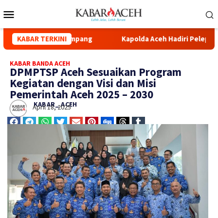
Syuhada Kuala Simpang
KABAR TERKINI
Kapolda Aceh Hadiri Pelepasan Di
KABAR BANDA ACEH
DPMPTSP Aceh Sesuaikan Program
Kegiatan dengan Visi dan Misi
Pemerintah Aceh 2025 – 2030
KABAR_ ACEH
April 18, 2025