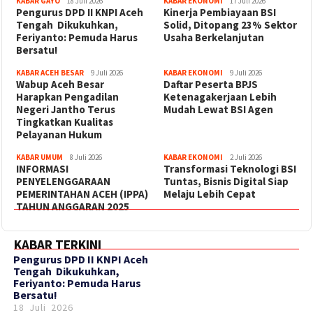
KABAR GAYO
18 Juli 2026
KABAR EKONOMI
17 Juli 2026
‎Pengurus DPD II KNPI Aceh
Kinerja Pembiayaan BSI
Tengah Dikukuhkan,
Solid, Ditopang 23% Sektor
Feriyanto: Pemuda Harus
Usaha Berkelanjutan
Bersatu!
KABAR ACEH BESAR
9 Juli 2026
KABAR EKONOMI
9 Juli 2026
Wabup Aceh Besar
Daftar Peserta BPJS
Harapkan Pengadilan
Ketenagakerjaan Lebih
Negeri Jantho Terus
Mudah Lewat BSI Agen
Tingkatkan Kualitas
Pelayanan Hukum
KABAR UMUM
8 Juli 2026
KABAR EKONOMI
2 Juli 2026
INFORMASI
Transformasi Teknologi BSI
PENYELENGGARAAN
Tuntas, Bisnis Digital Siap
PEMERINTAHAN ACEH (IPPA)
Melaju Lebih Cepat
TAHUN ANGGARAN 2025
KABAR TERKINI
‎Pengurus DPD II KNPI Aceh
Tengah Dikukuhkan,
Feriyanto: Pemuda Harus
Bersatu!
18 Juli 2026