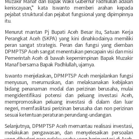
Muzakir Manaf dan Bapak Wakil Gubernur Fadhlullah adalah
keniscayaan,” kata Iswanto memberi arahan kepada
pejabat struktural dan pejabat fungsional yang dipimpinnya
itu.
Menurut mantan Pj Bupati Aceh Besar itu, Satuan Kerja
Perangkat Aceh (SKPA) yang kini dinahkodainya memiliki
peran sangat strategis. Peran dan fungsi yang diemban
DPMPTSP Aceh sangat menentukan pencapain visi dan misi
Pemerintah Aceh di bawah kepemimpinan Bapak Muzakir
Manaf bersama Bapak Padhlullah, ujarnya.
Iswanto menjelaskan, DPMPTSP Aceh menjalankan fungsi
menyusun, merumuskan, dan melaksanakan kebijakan
bidang penanaman modal dan perizinan berusaha, mulai
mengidentifikasi potensi dan peluang investasi Aceh,
mempromosikan peluang investasi di dalam dan luar
negeri, memfasilitasi perizinan berusaha dan non perizinan
sesuai ketentuan peraturan perundang-undangan.
Selanjutnya, DPMPTSP Aceh memantau realisasi investasi,
melakukan pengawasan, dan menyelesaikan persoalan
yang dihadapi para pelaku usaha yang berinvestasi di Aceh.