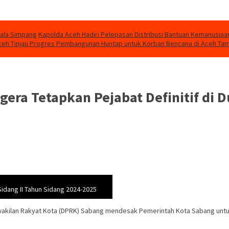
uala Simpang
Kapolda Aceh Hadiri Pelepasan Distribusi Bantuan Kemanusiaa
eh Tinjau Progres Pembangunan Huntap untuk Korban Bencana di Aceh Ta
ra Tetapkan Pejabat Definitif di Du
dang II Tahun Sidang 2024-2025
wakilan Rakyat Kota (DPRK) Sabang mendesak Pemerintah Kota Sabang untuk 