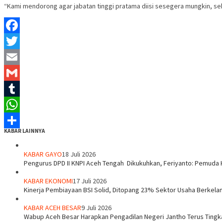
“Kami mendorong agar jabatan tinggi pratama diisi sesegera mungkin, seh
Facebook
Twitter
Email
Gmail
Tumblr
WhatsApp
KABAR LAINNYA
Share
KABAR GAYO
18 Juli 2026
‎Pengurus DPD II KNPI Aceh Tengah Dikukuhkan, Feriyanto: Pemuda 
KABAR EKONOMI
17 Juli 2026
Kinerja Pembiayaan BSI Solid, Ditopang 23% Sektor Usaha Berkelan
KABAR ACEH BESAR
9 Juli 2026
Wabup Aceh Besar Harapkan Pengadilan Negeri Jantho Terus Tingk