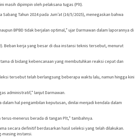
i masih dipimpin oleh pelaksana tugas (Plt).
ota Sabang Tahun 2024 pada Jum’at (16/5/2025), menegaskan bahwa
aupun BPBD tidak berjalan optimal,” ujar Darmawan dalam laporannya di
). Beban kerja yang besar di dua instansi teknis tersebut, menurut
erutama di bidang kebencanaan yang membutuhkan reaksi cepat dan
eleksi tersebut telah berlangsung beberapa waktu lalu, namun hingga kini
as administratif,” lanjut Darmawan.
a dalam hal pengambilan keputusan, dinilai menjadi kendala dalam
h terus-menerus berada di tangan Plt,” tambahnya.
 secara definitif berdasarkan hasil seleksi yang telah dilakukan.
masing instansi.