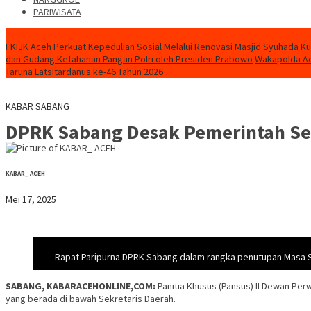
PARIWISATA
KABAR TERKINI
FKIJK Aceh Perkuat Kepedulian Sosial Melalui Renovasi Masjid Syuhada K
dan Gudang Ketahanan Pangan Polri oleh Presiden Prabowo
Wakapolda Ac
Taruna Latsitardanus ke-46 Tahun 2026
KABAR SABANG
DPRK Sabang Desak Pemerintah Sege
KABAR_ ACEH
Mei 17, 2025
Rapat Paripurna DPRK Sabang dalam rangka penutupan Masa Si
SABANG, KABARACEHONLINE,COM:
Panitia Khusus (Pansus) II Dewan Per
yang berada di bawah Sekretaris Daerah.