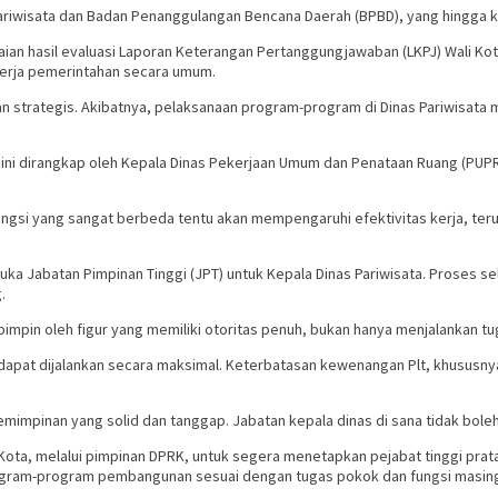
Pariwisata dan Badan Penanggulangan Bencana Daerah (BPBD), yang hingga kin
ian hasil evaluasi Laporan Keterangan Pertanggungjawaban (LKPJ) Wali K
inerja pemerintahan secara umum.
 strategis. Akibatnya, pelaksanaan program-program di Dinas Pariwisata m
at ini dirangkap oleh Kepala Dinas Pekerjaan Umum dan Penataan Ruang (PUPR
 fungsi yang sangat berbeda tentu akan mempengaruhi efektivitas kerja, t
buka Jabatan Pimpinan Tinggi (JPT) untuk Kepala Dinas Pariwisata. Proses s
.
mpin oleh figur yang memiliki otoritas penuh, bukan hanya menjalankan tug
ak dapat dijalankan secara maksimal. Keterbatasan kewenangan Plt, khususny
pemimpinan yang solid dan tanggap. Jabatan kepala dinas di sana tidak bole
ota, melalui pimpinan DPRK, untuk segera menetapkan pejabat tinggi pratama
ogram-program pembangunan sesuai dengan tugas pokok dan fungsi masing-