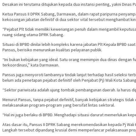
Desakan ini terutama ditujukan kepada dua instansi penting, yakni Dinas 
Ketua Pansus II DPRK Sabang, Darmawan, dalam rapat paripurna penyampa
kekosongan jabatan definitif di dua sektor vital tersebut menghambat k
“Pejabat Plt tidak memiliki kewenangan penuh dalam mengambil keputusan
ruang sidang utama DPRK Sabang.
Situasi di BPBD dinilai lebih kompleks karena jabatan Plt Kepala BPBD sa
Pansus, berisiko menurunkan kualitas pelayanan publik.
“Ini bukan kebijakan yang ideal. Satu orang memimpin dua dinas dengan
terkoordinasi,” kata Darmawan.
Pansus juga menyoroti lambannya tindak lanjut terhadap hasil seleksi ter
belum ada penetapan pejabat definitif oleh Penjabat (Pj) Wali Kota Sabang
“Sektor pariwisata adalah ujung tombak pembangunan daerah. Ia harus dipi
Menurut Pansus, tanpa pejabat definitif, banyak kebijakan strategis tid
melaksanakan program-program yang bersifat lintas sektoral.
“Hal ini juga berlaku di BPBD. Menghadapi situasi darurat memerlukan ke
Atas dasar itu, Pansus II DPRK Sabang merekomendasikan kepada Pj Wali K
Langkah tersebut dipandang krusial demi memperlancar pelaksanaan pr