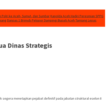
n Polri ke Aceh, Sumut, dan Sumbar
Kapolda Aceh Hadiri Peresmian SPPG
miang
Danpas 1 Brimob Pelopor Dampingi Bupati Aceh Tamiang Lepas
a Dinas Strategis
segera menetapkan pejabat definitif pada jabatan struktural eselon II