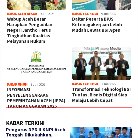
KABAR ACEH BESAR
9 Juli 2026
KABAR EKONOMI
9 Juli 2026
Wabup Aceh Besar
Daftar Peserta BPJS
Harapkan Pengadilan
Ketenagakerjaan Lebih
Negeri Jantho Terus
Mudah Lewat BSI Agen
Tingkatkan Kualitas
Pelayanan Hukum
KABAR EKONOMI
2 Juli 2026
KABAR UMUM
8 Juli 2026
Transformasi Teknologi BSI
INFORMASI
Tuntas, Bisnis Digital Siap
PENYELENGGARAAN
Melaju Lebih Cepat
PEMERINTAHAN ACEH (IPPA)
TAHUN ANGGARAN 2025
KABAR TERKINI
‎Pengurus DPD II KNPI Aceh
Tengah Dikukuhkan,