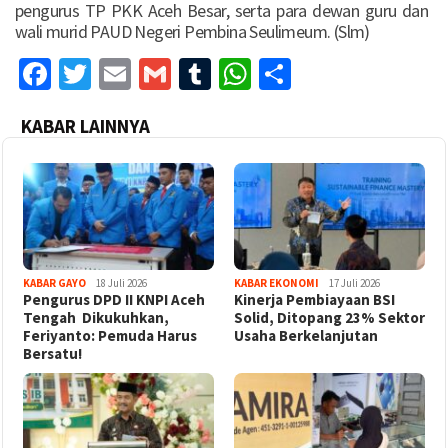
pengurus TP PKK Aceh Besar, serta para dewan guru dan
wali murid PAUD Negeri Pembina Seulimeum. (Slm)
Facebook
Twitter
Email
Gmail
Tumblr
WhatsApp
Share
KABAR LAINNYA
KABAR GAYO
18 Juli 2026
KABAR EKONOMI
17 Juli 2026
‎Pengurus DPD II KNPI Aceh
Kinerja Pembiayaan BSI
Tengah Dikukuhkan,
Solid, Ditopang 23% Sektor
Feriyanto: Pemuda Harus
Usaha Berkelanjutan
Bersatu!