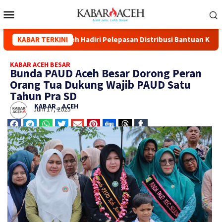
an Distribusi Bantuan Kemanusiaan Polri ke Aceh, Sumut, dan Su
KABAR TERKINI
KABAR ACEH BESAR
Bunda PAUD Aceh Besar Dorong Peran
Orang Tua Dukung Wajib PAUD Satu
Tahun Pra SD
KABAR_ ACEH
Juni 17, 2025