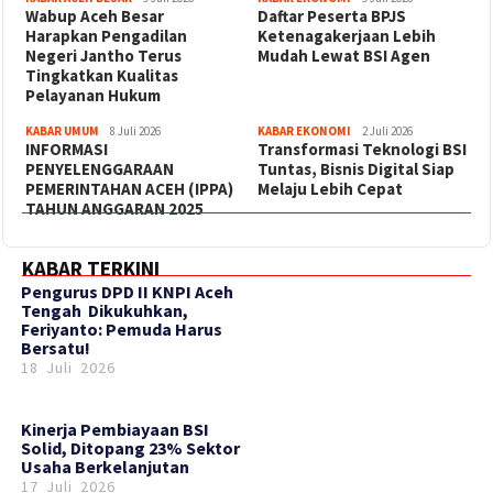
Wabup Aceh Besar
Daftar Peserta BPJS
Harapkan Pengadilan
Ketenagakerjaan Lebih
Negeri Jantho Terus
Mudah Lewat BSI Agen
Tingkatkan Kualitas
Pelayanan Hukum
KABAR UMUM
8 Juli 2026
KABAR EKONOMI
2 Juli 2026
INFORMASI
Transformasi Teknologi BSI
PENYELENGGARAAN
Tuntas, Bisnis Digital Siap
PEMERINTAHAN ACEH (IPPA)
Melaju Lebih Cepat
TAHUN ANGGARAN 2025
KABAR TERKINI
‎Pengurus DPD II KNPI Aceh
Tengah Dikukuhkan,
Feriyanto: Pemuda Harus
Bersatu!
18 Juli 2026
Kinerja Pembiayaan BSI
Solid, Ditopang 23% Sektor
Usaha Berkelanjutan
17 Juli 2026