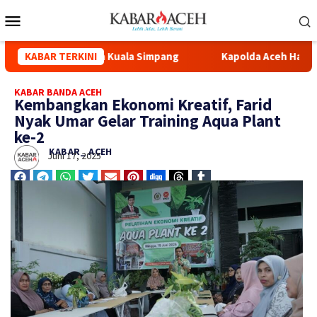
i Masjid Syuhada Kuala Simpang
KABAR TERKINI
Kapolda Aceh Hadiri Pel
KABAR BANDA ACEH
Kembangkan Ekonomi Kreatif, Farid
Nyak Umar Gelar Training Aqua Plant
ke-2
KABAR_ ACEH
Juni 17, 2025