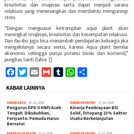
kreativitas dan imajinasi serta dapat menjadi sarana
relaksasi yang menenangkan dan membantu mengurangi
stres.
“Dengan menguasai ketrampilan aqua plant akan
meningkat imajinasi, kreativitas dan kesempatan relaksasi.
Dan ibu-ibu juga bisa menambah pendapatan keluarga jika
mengelolanya secara serius, karena Aqua plant bernilai
ekonomis sehingga punya potensi bisnis dan komersil,”
pungkas Santi Zuhra. []
Facebook
Twitter
Email
Gmail
Tumblr
WhatsApp
Share
KABAR LAINNYA
KABAR GAYO
18 Juli 2026
KABAR EKONOMI
17 Juli 2026
‎Pengurus DPD II KNPI Aceh
Kinerja Pembiayaan BSI
Tengah Dikukuhkan,
Solid, Ditopang 23% Sektor
Feriyanto: Pemuda Harus
Usaha Berkelanjutan
Bersatu!
KABAR ACEH BESAR
9 Juli 2026
KABAR EKONOMI
9 Juli 2026